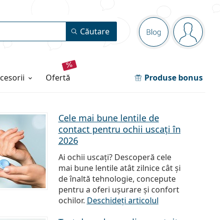
Panou de navi
Căutare
Blog
Sunteți 
ccesorii
ofertă
Produse bonus
Cele mai bune lentile de
contact pentru ochii uscați în
2026
Ai ochii uscați? Descoperă cele
mai bune lentile atât zilnice cât și
de înaltă tehnologie, concepute
pentru a oferi ușurare și confort
ochilor.
Deschideți articolul