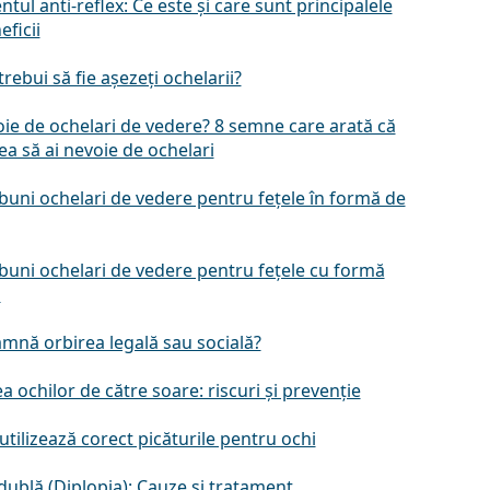
tul anti-reflex: Ce este și care sunt principalele
eficii
rebui să fie așezeți ochelarii?
ie de ochelari de vedere? 8 semne care arată că
ea să ai nevoie de ochelari
buni ochelari de vedere pentru fețele în formă de
buni ochelari de vedere pentru fețele cu formă
ă
amnă orbirea legală sau socială?
a ochilor de către soare: riscuri și prevenție
tilizează corect picăturile pentru ochi
ublă (Diplopia): Cauze și tratament