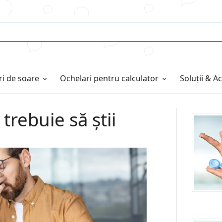
i de soare
Ochelari pentru calculator
Soluții & A
trebuie să știi