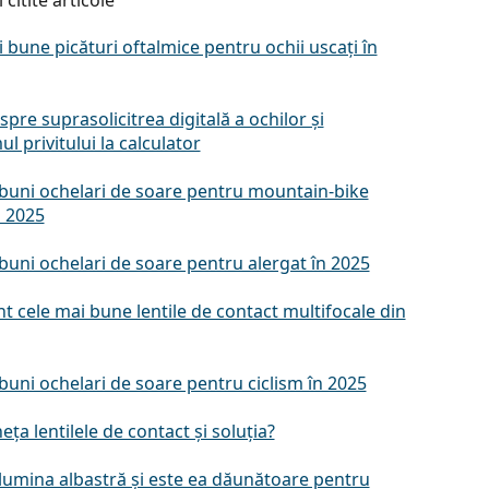
 citite articole
 bune picături oftalmice pentru ochii uscați în
spre suprasolicitrea digitală a ochilor și
l privitului la calculator
 buni ochelari de soare pentru mountain-bike
n 2025
buni ochelari de soare pentru alergat în 2025
t cele mai bune lentile de contact multifocale din
buni ochelari de soare pentru ciclism în 2025
eța lentilele de contact și soluția?
 lumina albastră și este ea dăunătoare pentru