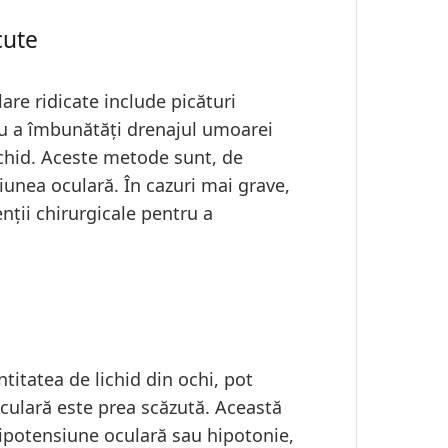
cute
re ridicate include picături
u a îmbunătăți drenajul umoarei
chid. Aceste metode sunt, de
iunea oculară. În cazuri mai grave,
nții chirurgicale pentru a
itatea de lichid din ochi, pot
culară este prea scăzută. Această
ipotensiune oculară sau hipotonie,