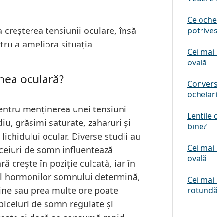
Ce ochel
 creșterea tensiunii oculare, însă
potrives
tru a ameliora situația.
Cei mai 
ovală
nea oculară?
Conversi
ochelar
entru menținerea unei tensiuni
Lentile 
u, grăsimi saturate, zaharuri și
bine?
lichidului ocular. Diverse studii au
Cei mai 
biceiuri de somn influențează
ovală
ă crește în poziție culcată, iar în
al hormonilor somnului determină,
Cei mai 
ine sau prea multe ore poate
rotund
biceiuri de somn regulate și