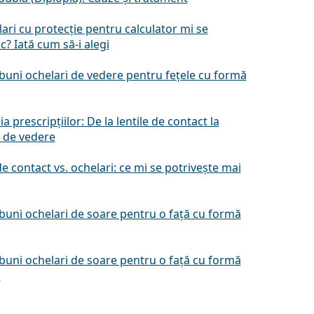
ari cu protecție pentru calculator mi se
c? Iată cum să-i alegi
buni ochelari de vedere pentru fețele cu formă
a prescripțiilor: De la lentile de contact la
i de vedere
de contact vs. ochelari: ce mi se potrivește mai
buni ochelari de soare pentru o față cu formă
buni ochelari de soare pentru o față cu formă
ă