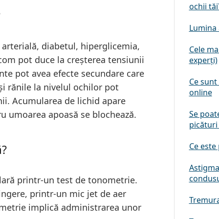
ochii tăi
?
Lumina 
arterială, diabetul, hiperglicemia,
Cele mai
ucom pot duce la creșterea tensiunii
experți)
te pot avea efecte secundare care
Ce sunt 
 rănile la nivelul ochilor pot
online
nii. Acumularea de lichid apare
tru umoarea apoasă se blochează.
Se poate
picături
Ce este
ă?
Astigma
condusu
ră printr-un test de tonometrie.
ingere, printr-un mic jet de aer
Tremurat
ometrie implică administrarea unor