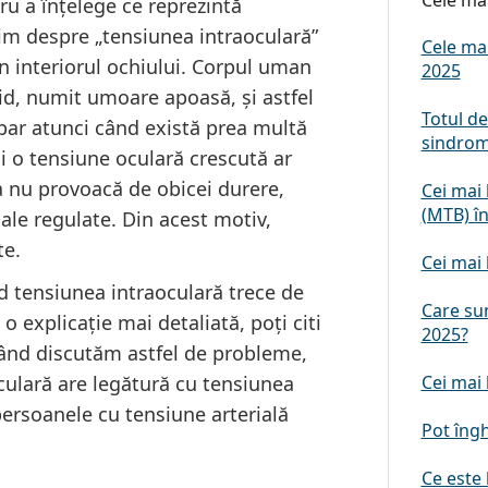
Cele mai
ru a înțelege ce reprezintă
bim despre „tensiunea intraoculară”
Cele mai
din interiorul ochiului. Corpul uman
2025
id, numit umoare apoasă, și astfel
Totul de
par atunci când există prea multă
sindromu
 o tensiune oculară crescută ar
a nu provoacă de obicei durere,
Cei mai
(MTB) î
oale regulate. Din acest motiv,
te.
Cei mai 
d tensiunea intraoculară trece de
Care sun
 explicație mai detaliată, poți citi
2025?
Când discutăm astfel de probleme,
culară are legătură cu tensiunea
Cei mai 
 persoanele cu tensiune arterială
Pot îngh
Ce este