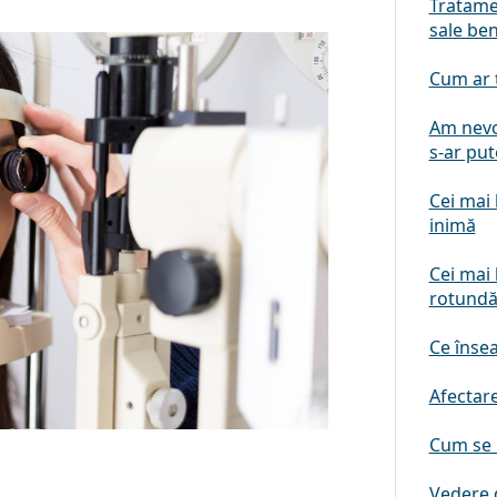
Tratamen
sale ben
Cum ar t
Am nevo
s-ar put
Cei mai 
inimă
Cei mai 
rotund
Ce înse
Afectare
Cum se u
Vedere d