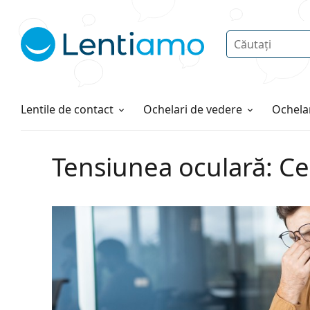
Căutare
Autentificare
Navigarea web-ului
Soluții
Cum comandați
Lentile de contact
Ochelari de vedere
Ochelar
Tensiunea oculară: Ce 