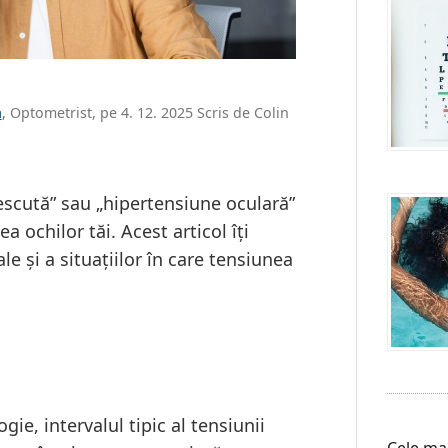
á
, Optometrist, pe 4. 12. 2025 Scris de Colin
escută” sau „hipertensiune oculară”
 ochilor tăi. Acest articol îți
e și a situațiilor în care tensiunea
, intervalul tipic al tensiunii