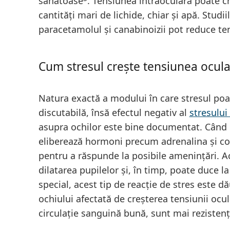
sănătoase
. Tensiunea intraoculară poate c
cantități mari de lichide, chiar și apă. Studi
paracetamolul și canabinoizii pot reduce te
Cum stresul crește tensiunea ocula
Natura exactă a modului în care stresul poa
discutabilă, însă efectul negativ al
stresulu
asupra ochilor este bine documentat. Când 
eliberează hormoni precum adrenalina și cort
pentru a răspunde la posibile amenințări. 
dilatarea pupilelor și, în timp, poate duce 
special, acest tip de reacție de stres este d
ochiului afectată de creșterea tensiunii ocul
circulație sanguină bună, sunt mai rezistenț