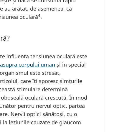
rește și dacă se consumă rapid
ile au arătat, de asemenea, că
4
nsiunea oculară
.
ră?
te influența tensiunea oculară este
i asupra corpului uman
și în special
organismul este stresat,
izolul, care îți sporesc simțurile
Această stimulare determină
la oboseală oculară crescută. În mod
ăunător pentru nervul optic, partea
are. Nervii optici sănătoși, cu o
i la leziunile cauzate de glaucom.