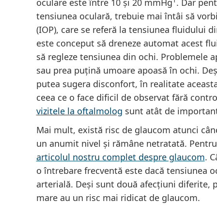
1
oculare este între 10 și 20 mmHg
. Dar pent
tensiunea oculară, trebuie mai întâi să vor
(IOP), care se referă la tensiunea fluidului 
este conceput să dreneze automat acest flu
să regleze tensiunea din ochi. Problemele a
sau prea puțină umoare apoasă în ochi. Deși
putea sugera disconfort, în realitate aceast
ceea ce o face dificil de observat fără contr
vizitele la oftalmolog
sunt atât de importan
Mai mult, există risc de glaucom atunci cân
un anumit nivel și rămâne netratată. Pentru o
articolul nostru complet despre glaucom
. 
o întrebare frecventă este dacă tensiunea o
arterială. Deși sunt două afecțiuni diferite,
mare au un risc mai ridicat de glaucom.