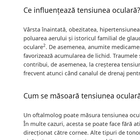
Ce influențează tensiunea oculară
Vârsta înaintată, obezitatea, hipertensiunea 
poluarea aerului și istoricul familial de gla
2
oculare
. De asemenea, anumite medicamen
favorizează acumularea de lichid. Traumele și
contribui, de asemenea, la creșterea tensiu
frecvent atunci când canalul de drenaj pen
Cum se măsoară tensiunea ocular
Un oftalmolog poate măsura tensiunea ocula
În multe cazuri, acesta se poate face fără at
direcționat către cornee. Alte tipuri de ton