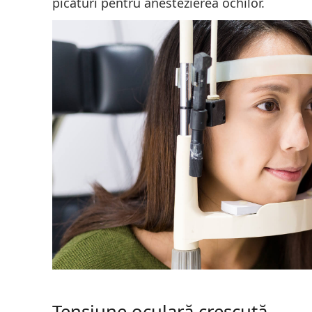
picături pentru anestezierea ochilor.
Tensiune oculară crescută