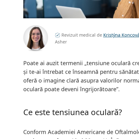
Revizuit medical de
Kristýna Koncov
Asher
Poate ai auzit termenii „tensiune oculară cr
și te-ai întrebat ce înseamnă pentru sănătatea
oferă o imagine clară asupra valorilor normal
oculară poate deveni îngrijorătoare”.
Ce este tensiunea oculară?
Conform Academiei Americane de Oftalmologie