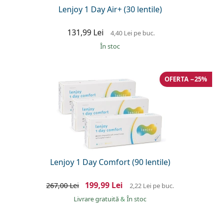
Lenjoy 1 Day Air+ (30 lentile)
131,99 Lei
4,40 Lei
pe buc.
În stoc
OFERTA −25%
Lenjoy 1 Day Comfort (90 lentile)
199,99 Lei
267,00 Lei
2,22 Lei
pe buc.
Livrare gratuită
&
În stoc