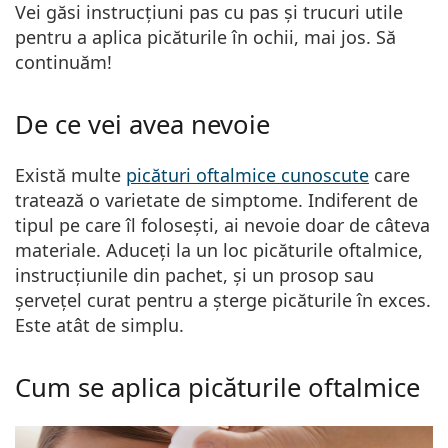
Persol
Vei găsi
instrucțiuni pas cu pas și trucuri utile
pentru a aplica picăturile în ochii, mai jos. Să
Prada
continuăm!
Toate mărcile
De ce vei avea nevoie
Există multe
picături oftalmice cunoscute
care
tratează o varietate de simptome. Indiferent de
tipul pe care îl folosești, ai nevoie doar de câteva
materiale. Aduceți la un loc
picăturile oftalmice
,
instrucțiunile din pachet
, și un
prosop sau
șervețel curat
pentru a șterge picăturile în exces.
Este atât de simplu.
Cum se aplica picăturile oftalmice