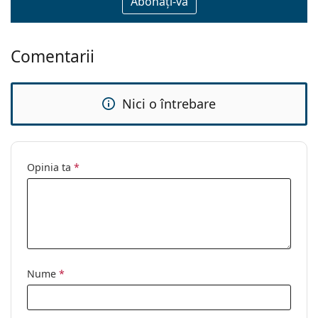
Comentarii
Nici o întrebare
Opinia ta
*
Nume
*