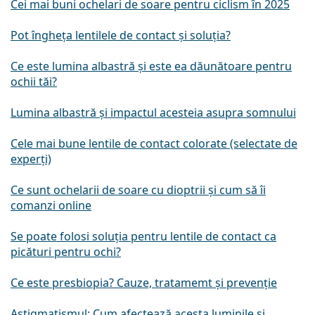
Cei mai buni ochelari de soare pentru ciclism în 2025
Pot îngheța lentilele de contact și soluția?
Ce este lumina albastră și este ea dăunătoare pentru
ochii tăi?
Lumina albastră și impactul acesteia asupra somnului
Cele mai bune lentile de contact colorate (selectate de
experți)
Ce sunt ochelarii de soare cu dioptrii și cum să îi
comanzi online
Se poate folosi soluția pentru lentile de contact ca
picături pentru ochi?
Ce este presbiopia? Cauze, tratamemt și prevenție
Astigmatismul: Cum afectează acesta luminile și