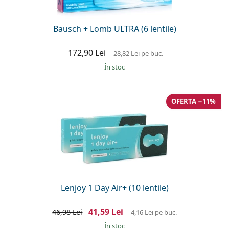
Bausch + Lomb ULTRA (6 lentile)
172,90 Lei
28,82 Lei
pe buc.
În stoc
OFERTA −11%
Lenjoy 1 Day Air+ (10 lentile)
41,59 Lei
46,98 Lei
4,16 Lei
pe buc.
În stoc