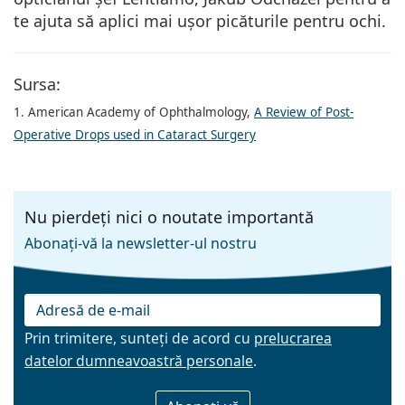
te ajuta să aplici mai ușor picăturile pentru ochi.
Sursa:
1. American Academy of Ophthalmology,
A Review of Post-
Operative Drops used in Cataract Surgery
Nu pierdeți nici o noutate importantă
Abonați-vă la newsletter-ul nostru
Prin trimitere, sunteți de acord cu
prelucrarea
datelor dumneavoastră personale
.
E-mail