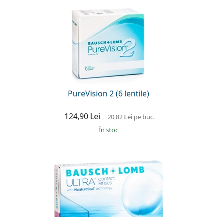
PureVision 2 (6 lentile)
124,90 Lei
20,82 Lei
pe buc.
În stoc