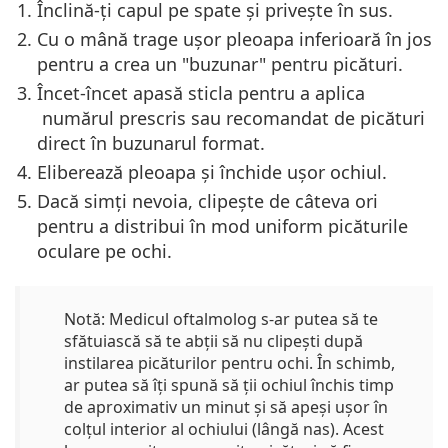
Înclină-ți capul pe spate și privește în sus
.
Cu o mână
trage ușor pleoapa inferioară în jos
pentru a crea un "buzunar" pentru picături.
Încet-încet
apasă sticla pentru a aplica
numărul prescris sau recomandat de picături
direct în buzunarul format.
Eliberează pleoapa și
închide ușor ochiul
.
Dacă simți nevoia,
clipește de câteva ori
pentru a distribui în mod uniform picăturile
oculare pe ochi.
Notă:
Medicul oftalmolog s-ar putea să te
sfătuiască să te abții să nu clipești după
instilarea picăturilor pentru ochi. În schimb,
ar putea să îți spună să ții ochiul închis timp
de aproximativ un minut și să
apeși ușor
în
colțul interior al ochiului (lângă nas). Acest