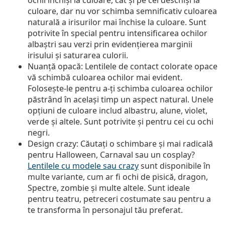
culoare, dar nu vor schimba semnificativ culoarea
naturală a irisurilor mai închise la culoare. Sunt
potrivite în special pentru intensificarea ochilor
albaștri sau verzi prin evidențierea marginii
irisului și saturarea culorii.
Nuanță opacă
: Lentilele de contact colorate opace
vă schimbă culoarea ochilor mai evident.
Folosește-le pentru a-ți schimba culoarea ochilor
păstrând în același timp un aspect natural. Unele
opțiuni de culoare includ albastru, alune, violet,
verde și altele. Sunt potrivite și pentru cei cu ochi
negri.
Design crazy
: Căutați o schimbare și mai radicală
pentru Halloween, Carnaval sau un cosplay?
Lentilele cu modele sau crazy
sunt disponibile în
multe variante, cum ar fi ochi de pisică, dragon,
Spectre, zombie și multe altele. Sunt ideale
pentru teatru, petreceri costumate sau pentru a
te transforma în personajul tău preferat.