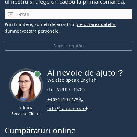
ul nostru și alege un cadou la prima comandă.
E-mail
Prin trimitere, sunteți de acord cu
prelucrarea datelor
dumneavoastră personale
.
Doresc noutăți
Ai nevoie de ajutor?
We also speak English
(Lu - Vi 9:00 - 16:30)
+40312297778
Iuliana
info@lentiamo.ro
Serviciul Clienți
Cumpărături online