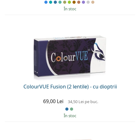
În stoc
ColourVUE Fusion (2 lentile) - cu dioptrii
69,00 Lei
34,50 Lei
pe buc.
În stoc