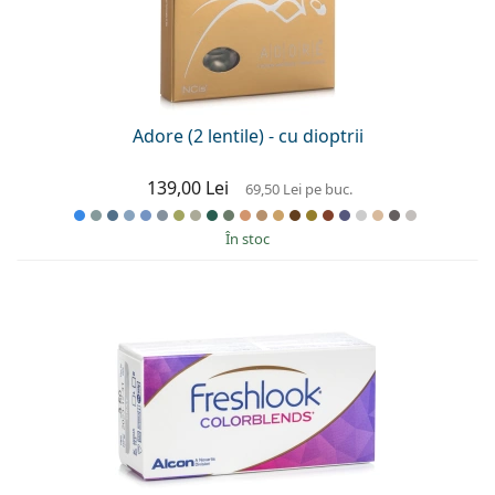
Gucci
Toate soluțiile
Toate mărcile
Persol
Prada
Adore (2 lentile) - cu dioptrii
Toate mărcile
139,00 Lei
69,50 Lei
pe buc.
În stoc