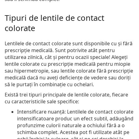
Tipuri de lentile de contact
colorate
Lentilele de contact colorate sunt disponibile cu și fără
prescripție medicală. Sunt potrivite atât pentru
utilizarea zilnică, cât și pentru ocazii speciale! Alegeți
lentile colorate cu prescripție medicală pentru miopie
sau hipermetropie, sau lentile colorate fără prescripție
medicală dacă nu aveți deficiențe de vedere sau doriți
să le purtați în combinație cu ochelari.
Există trei tipuri principale de lentile colorate, fiecare
cu caracteristicile sale specifice:
Intensificare nuanță
: Lentilele de contact colorate
intensificatoare produc un efect subtil, adăugând
profunzime culorii naturale a ochiului fără a o
schimba complet. Acestea pot fi utilizate atât pe
ochii închiși la culoare, cât și pe cei deschiși la