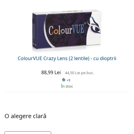
ColourVUE Crazy Lens (2 lentile) - cu dioptrii
88,99 Lei
44,50 Lei
pe buc.
+9
În stoc
O alegere clară