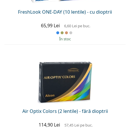
FreshLook ONE-DAY (10 lentile) - cu dioptrii
65,99 Lei
6,60 Lei
pe buc.
În stoc
Air Optix Colors (2 lentile) - fără dioptrii
114,90 Lei
57,45 Lei
pe buc.