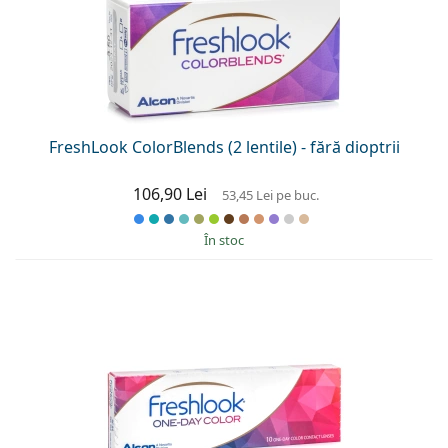
FreshLook ColorBlends (2 lentile) - fără dioptrii
106,90 Lei
53,45 Lei
pe buc.
În stoc