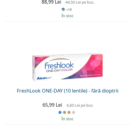
88,99 Lei
44,50 Lei
pe buc.
+19
În stoc
FreshLook ONE-DAY (10 lentile) - fără dioptrii
65,99 Lei
6,60 Lei
pe buc.
În stoc