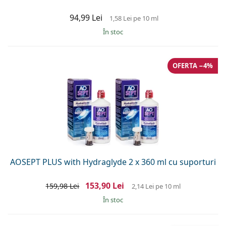
94,99 Lei
1,58 Lei
pe 10 ml
În stoc
OFERTA −4%
AOSEPT PLUS with Hydraglyde 2 x 360 ml cu suporturi
153,90 Lei
159,98 Lei
2,14 Lei
pe 10 ml
În stoc