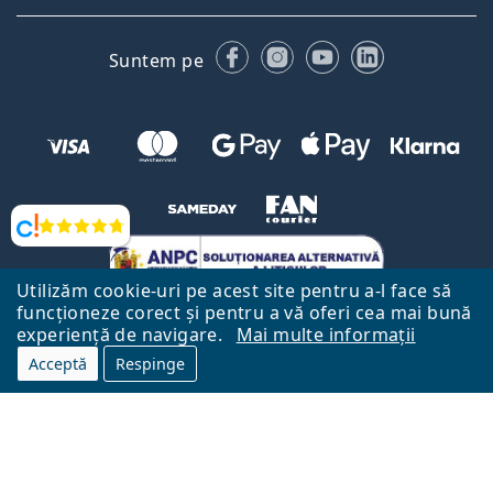
Facebook
Instagram
YouTube
LinkedIn
Suntem pe
Opinii
Utilizăm cookie-uri pe acest site pentru a-l face să
funcționeze corect și pentru a vă oferi cea mai bună
experiență de navigare.
Mai multe informații
Acceptă
Respinge
Către Pagina Principală
Mai sus
Lentiamo.ro este deținut și operat de către Lentiamo s.r.o., Republica
Cehă
Aici pentru tine de 18 ani.