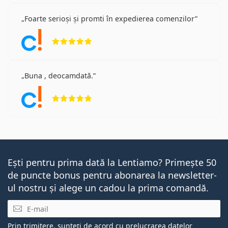
Foarte serioși și promti în expedierea comenzilor
Opinii 5 din 5
Buna , deocamdată.
Opinii 5 din 5
Ești pentru prima dată la Lentiamo? Primește 50
de puncte bonus pentru abonarea la newsletter-
ul nostru și alege un cadou la prima comandă.
E-mail
Prin trimitere, sunteți de acord cu
prelucrarea datelor