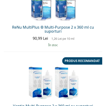
Persol
Prada
Toate mărcile
ReNu MultiPlus ® Multi-Purpose 2 x 360 ml cu
suporturi
90,99 Lei
1,26 Lei
pe 10 ml
În stoc
PRODUS RECOMANDAT
Vantio Multi-Purpose 2 x 360 ml cu suporturi