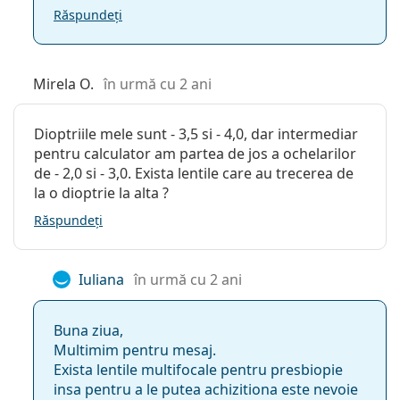
Clear 58
Răspundeți
Frequency 55 Aspheric
Clear All-Day
UltraWave
Mirela O.
în urmă cu 2 ani
Cele mai bine vândute cu o soluție pentru lentile
Vantio
Multi-Purpose 360 ml cu suport
.
Dioptriile mele sunt - 3,5 si - 4,0, dar intermediar
Acesta este un dispozitiv medical. Citiți instrucțiunile
pentru calculator am partea de jos a ochelarilor
înainte de utilizare.
de - 2,0 si - 3,0. Exista lentile care au trecerea de
la o dioptrie la alta ?
Răspundeți
Iuliana
în urmă cu 2 ani
Buna ziua,
Multimim pentru mesaj.
Exista lentile multifocale pentru presbiopie
insa pentru a le putea achizitiona este nevoie