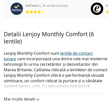
Raffaella S.
,
în urmă cu 6 luni
Ano
Opinii 4 din 5
Detalii Lenjoy Monthly Comfort (6
lentile)
Lenjoy Monthly Comfort sunt
lentile de contact
lunare
care incorporează una dintre cele mai moderne
tehnologii în urma cercetărilor și dezvoltarilor din
Marea Britanie. Calitatea ridicată a lentilelor de contact
Lenjoy Monthly Comfort oferă o performanță vizuală
uimitoare, un confort ridicat la purtare și o sănătate
optimă pentru ochi. Cu tehnologia hidratantă
compatibilă biologic, suprafața anti-alunecare,
protecția împotriva radiațiilor UV și tenta albastru
Mai multe detalii
deschis pentru o manevrare mai ușoară, lentilele de
contact Lenjoy Monthly Comfort sunt o alegere