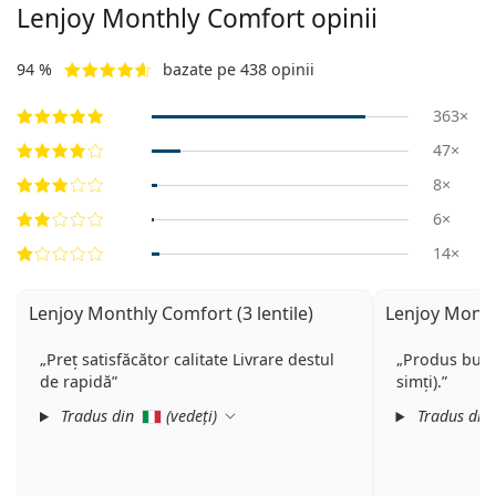
Lenjoy Monthly Comfort opinii
94 %
bazate pe 438 opinii
363×
47×
8×
6×
14×
Lenjoy Monthly Comfort (3 lentile)
Lenjoy Monthl
Preț satisfăcător calitate Livrare destul
Produs bun, 
de rapidă
simți).
Tradus din
(
vedeți
)
Tradus din