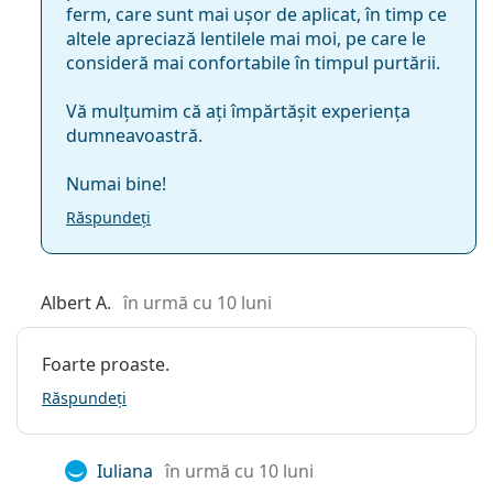
ferm, care sunt mai ușor de aplicat, în timp ce
altele apreciază lentilele mai moi, pe care le
20 Dk/t
consideră mai confortabile în timpul purtării.
Vă mulțumim că ați împărtășit experiența
Dioptrii între - Minus până la…
dumneavoastră.
-10.00
Numai bine!
Răspundeți
-9.00
-10.00
Albert A.
în urmă cu 10 luni
Foarte proaste.
Dioptrii între - Plus până la…
Răspundeți
+6.00
Iuliana
în urmă cu 10 luni
+6.00