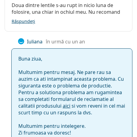
Doua dintre lentile s-au rupt in nicio luna de
Da
folosire, una chiar in ochiul meu. Nu recomand
Răspundeți
Filtru UV
Iuliana
în urmă cu un an
Da
Buna ziua,
Nu
Multumim pentru mesaj. Ne pare rau sa
Da
auzim ca ati intampinat aceasta problema. Cu
siguranta este o problema de productie.
Pentru a solutiona problema am rugamintea
Lentilele de contact Lenjoy Monthly Comfort sunt o
sa completati formularul de reclamatie al
posibilă alternativă pentru:
calitatii produsului
aici
si vom reveni in cel mai
SofLens 59
scurt timp cu un raspuns la dvs.
Biomedics 55 Evolution
Proclear Compatibles Sphere
Multumim pentru intelegere.
SofLens 38
Zi frumoasa va doresc!