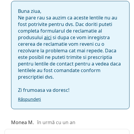
Buna ziua,
+8.00
Ne pare rau sa auzim ca aceste lentile nu au
fost potrivite pentru dvs. Dac doriti puteti
completa formularul de reclamatie al
Design Aspheric
produsului
aici
si dupa ce vom inregistra
cererea de reclamatie vom reveni cu o
Da
rezolvare la problema cat mai repede. Daca
este posibil ne puteti trimite si prescriptia
Nu
pentru lentile de contact pentru a vedea daca
lentilele au fost comandate conform
prescriptiei dvs.
Da
Zi frumoasa va doresc!
Nuanță ușor de manevrat
Răspundeți
Da
Monea M.
în urmă cu un an
Da