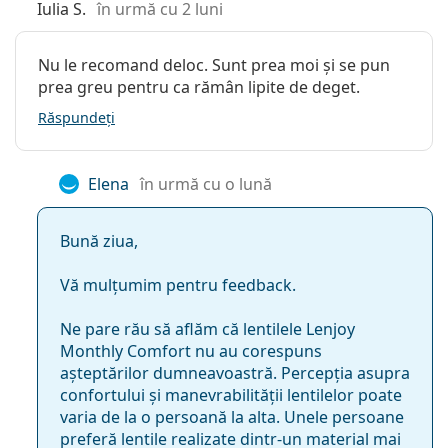
Lentile de contact
Iulia S.
în urmă cu 2 luni
Tabel comparativ lentile de contact
Lentile sferice și asferice
Lenjoy Monthly Comfort
Nu le recomand deloc. Sunt prea moi și se pun
prea greu pentru ca rămân lipite de deget.
Conținutul de apă
Răspundeți
Lenjoy
55%
Elena
în urmă cu o lună
SofLens
59%
Bună ziua,
59
55%
Vă mulțumim pentru feedback.
Biomedics
55
Ne pare rău să aflăm că lentilele Lenjoy
Evolution
Transmisibilitatea oxigenului
Monthly Comfort nu au corespuns
așteptărilor dumneavoastră. Percepția asupra
31.07 Dk/t
confortului și manevrabilității lentilelor poate
varia de la o persoană la alta. Unele persoane
preferă lentile realizate dintr-un material mai
22 Dk/t