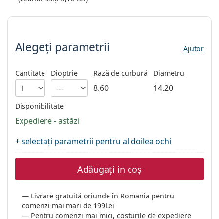
Gucci
Toate soluțiile
Toate mărcile
Alegeți parametrii
Persol
Prada
Alegeți parametrii
Ajutor
Toate mărcile
Cantitate
Dioptrie
Rază de curbură
Diametru
8.60
14.20
Disponibilitate
Expediere - astăzi
+ selectați parametrii pentru al doilea ochi
Adăugați in coș
Livrare gratuită oriunde în Romania pentru
comenzi mai mari de 199Lei
Pentru comenzi mai mici, costurile de expediere