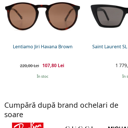
Lentiamo Jiri Havana Brown
Saint Laurent SL
107,80 Lei
1 779,
220,00 Lei
În stoc
În 
Cumpără după brand ochelari de
soare