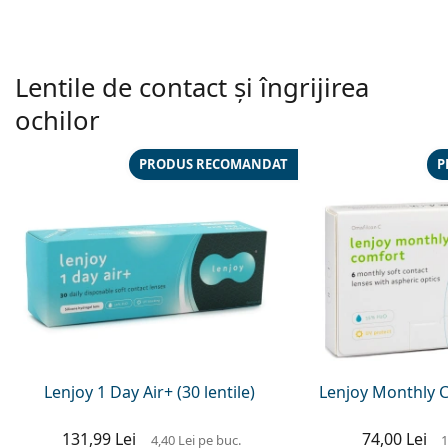
Lentile de contact și îngrijirea
ochilor
PRODUS RECOMANDAT
P
Lenjoy 1 Day Air+ (30 lentile)
Lenjoy Monthly Co
131,99 Lei
74,00 Lei
4,40 Lei
pe buc.
1