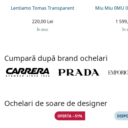
Lentiamo Tomas Transparent
Miu Miu 0MU 0
220,00 Lei
1 599,
În stoc
În 
Cumpară după brand ochelari
Ochelari de soare de designer
OFERTA −51%
DISPO