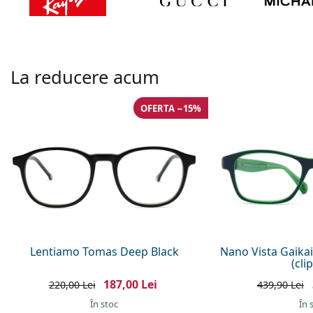
La reducere acum
OFERTA −15%
Lentiamo Tomas Deep Black
Nano Vista Gaika
(cli
187,00 Lei
220,00 Lei
439,90 Lei
În stoc
În 