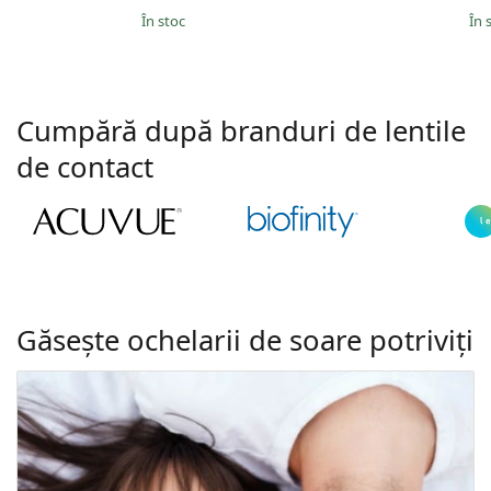
În stoc
În 
Cumpără după branduri de lentile
de contact
Găsește ochelarii de soare potriviți