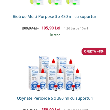
Biotrue Multi-Purpose 3 x 480 ml cu suporturi
195,90 Lei
209,97 Lei
1,36 Lei
pe 10 ml
În stoc
OFERTA −8%
Oxynate Peroxide 5 x 380 ml cu suporturi
359,90 Lei
393,25 Lei
1,89 Lei
pe 10 ml