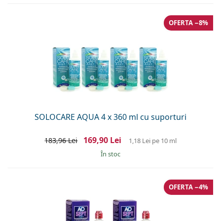
OFERTA −8%
SOLOCARE AQUA 4 x 360 ml cu suporturi
169,90 Lei
183,96 Lei
1,18 Lei
pe 10 ml
În stoc
OFERTA −4%