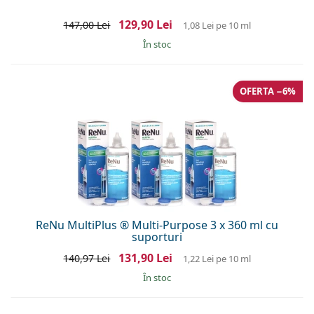
129,90 Lei
147,00 Lei
1,08 Lei
pe 10 ml
În stoc
OFERTA −6%
ReNu MultiPlus ® Multi-Purpose 3 x 360 ml cu
suporturi
131,90 Lei
140,97 Lei
1,22 Lei
pe 10 ml
În stoc