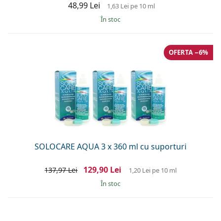
48,99 Lei
1,63 Lei
pe 10 ml
În stoc
OFERTA −6%
SOLOCARE AQUA 3 x 360 ml cu suporturi
129,90 Lei
137,97 Lei
1,20 Lei
pe 10 ml
În stoc