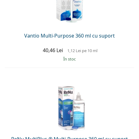
Persol
Prada
Toate mărcile
Vantio Multi-Purpose 360 ml cu suport
40,46 Lei
1,12 Lei
pe 10 ml
În stoc
ReNu MultiPlus ® Multi-Purpose 360 ml cu suport