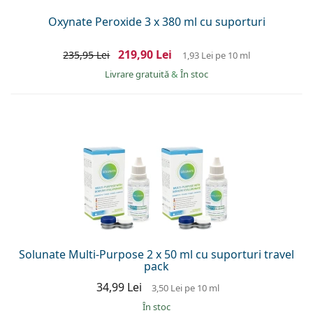
Oxynate Peroxide 3 x 380 ml cu suporturi
219,90 Lei
235,95 Lei
1,93 Lei
pe 10 ml
Livrare gratuită
&
În stoc
Solunate Multi-Purpose 2 x 50 ml cu suporturi travel
pack
34,99 Lei
3,50 Lei
pe 10 ml
În stoc