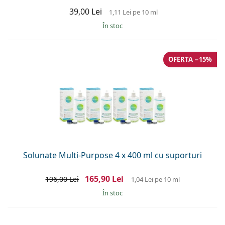
39,00 Lei
1,11 Lei
pe 10 ml
În stoc
OFERTA −15%
Solunate Multi-Purpose 4 x 400 ml cu suporturi
165,90 Lei
196,00 Lei
1,04 Lei
pe 10 ml
În stoc