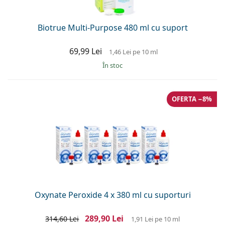
Biotrue Multi-Purpose 480 ml cu suport
69,99 Lei
1,46 Lei
pe 10 ml
În stoc
OFERTA −8%
Oxynate Peroxide 4 x 380 ml cu suporturi
289,90 Lei
314,60 Lei
1,91 Lei
pe 10 ml