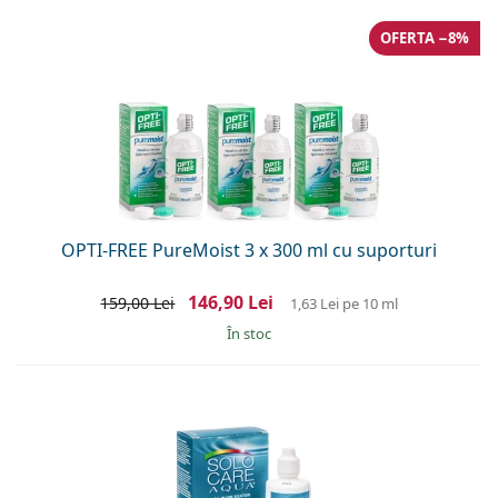
OFERTA −8%
OPTI-FREE PureMoist 3 x 300 ml cu suporturi
146,90 Lei
159,00 Lei
1,63 Lei
pe 10 ml
În stoc