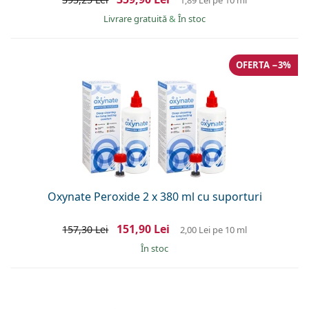
Livrare gratuită
&
În stoc
OFERTA −3%
Oxynate Peroxide 2 x 380 ml cu suporturi
151,90 Lei
157,30 Lei
2,00 Lei
pe 10 ml
În stoc