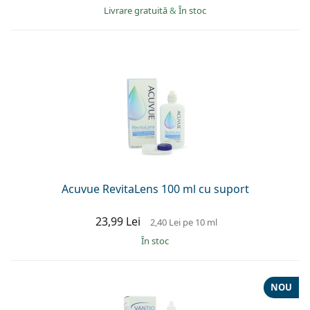
Livrare gratuită
&
În stoc
Acuvue RevitaLens 100 ml cu suport
23,99 Lei
2,40 Lei
pe 10 ml
În stoc
NOU