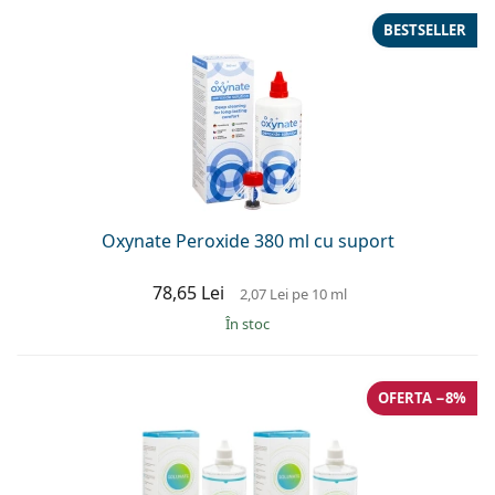
BESTSELLER
Oxynate Peroxide 380 ml cu suport
78,65 Lei
2,07 Lei
pe 10 ml
În stoc
OFERTA −8%