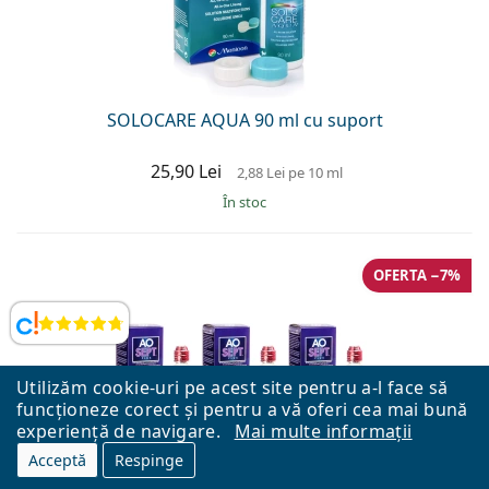
SOLOCARE AQUA 90 ml cu suport
25,90 Lei
2,88 Lei
pe 10 ml
În stoc
OFERTA −7%
Opinii
Utilizăm cookie-uri pe acest site pentru a-l face să
funcționeze corect și pentru a vă oferi cea mai bună
experiență de navigare.
Mai multe informații
Acceptă
Respinge
AOSEPT PLUS with Hydraglyde 3 x 360 ml cu suporturi