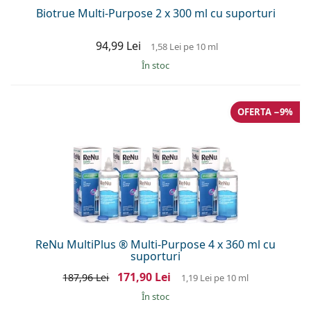
Biotrue Multi-Purpose 2 x 300 ml cu suporturi
94,99 Lei
1,58 Lei
pe 10 ml
În stoc
OFERTA −9%
ReNu MultiPlus ® Multi-Purpose 4 x 360 ml cu
suporturi
171,90 Lei
187,96 Lei
1,19 Lei
pe 10 ml
În stoc