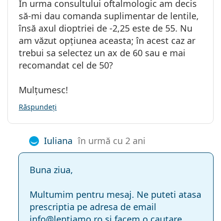
În urma consultului oftalmologic am decis
să-mi dau comanda suplimentar de lentile,
însă axul dioptriei de -2,25 este de 55. Nu
am văzut opțiunea aceasta; în acest caz ar
trebui sa selectez un ax de 60 sau e mai
recomandat cel de 50?
Mulțumesc!
Răspundeți
Iuliana
în urmă cu 2 ani
Buna ziua,
Multumim pentru mesaj. Ne puteti atasa
prescriptia pe adresa de email
info@lentiamo.ro si facem o cautare