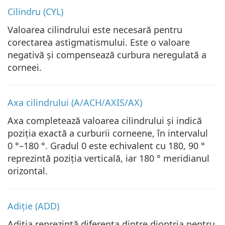
Cilindru (CYL)
Valoarea cilindrului este necesară pentru
corectarea astigmatismului. Este o valoare
negativă și compensează curbura neregulată a
corneei.
Axa cilindrului (A/ACH/AXIS/AX)
Axa completează valoarea cilindrului și indică
poziția exactă a curburii corneene, în intervalul
0 °–180 °. Gradul 0 este echivalent cu 180, 90 °
reprezintă poziția verticală, iar 180 ° meridianul
orizontal.
Adiție (ADD)
Adiția reprezintă diferența dintre dioptria pentru