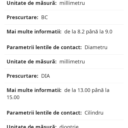
multe
millimetru
informatii
BC
de la 8.2 până la 9.0
Diametru
millimetru
DIA
de la 13.00 până la
15.00
Cilindru
dioptrie