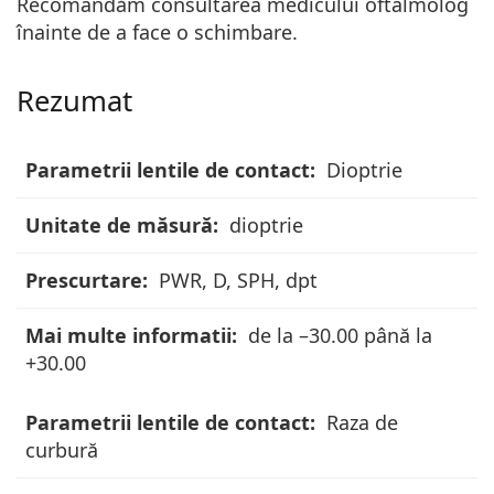
Recomandăm consultarea medicului oftalmolog
înainte de a face o schimbare.
Rezumat
Parametrii
Dioptrie
lentile
de
dioptrie
contact
PWR, D, SPH, dpt
Unitate
de
de la –30.00 până la
măsură
+30.00
Prescurtare
Raza de
curbură
Mai