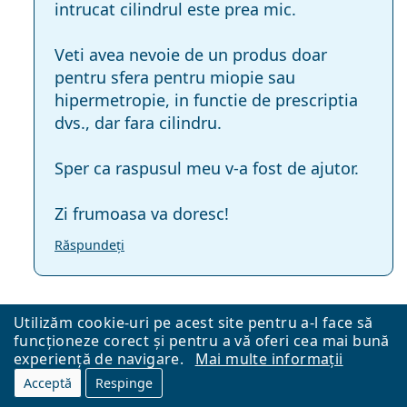
intrucat cilindrul este prea mic.
Veti avea nevoie de un produs doar
pentru sfera pentru miopie sau
hipermetropie, in functie de prescriptia
dvs., dar fara cilindru.
Sper ca raspusul meu v-a fost de ajutor.
Zi frumoasa va doresc!
Răspundeți
Nicoleta
în urmă cu 2 ani
Utilizăm cookie-uri pe acest site pentru a-l face să
funcționeze corect și pentru a vă oferi cea mai bună
experiență de navigare.
Mai multe informații
Bună ziua! Pentru ochelari +3,00 distanță și
Acceptă
Respinge
+1,50 aproape, adiție 1,50 ce dioptrii de