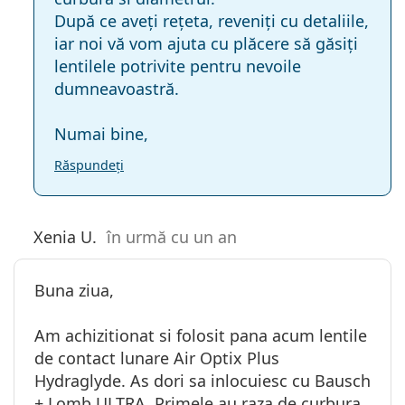
După ce aveți rețeta, reveniți cu detaliile,
iar noi vă vom ajuta cu plăcere să găsiți
lentilele potrivite pentru nevoile
dumneavoastră.
Numai bine,
Răspundeți
Xenia U.
în urmă cu un an
Buna ziua,
Am achizitionat si folosit pana acum lentile
de contact lunare Air Optix Plus
Hydraglyde. As dori sa inlocuiesc cu Bausch
+ Lomb ULTRA. Primele au raza de curbura