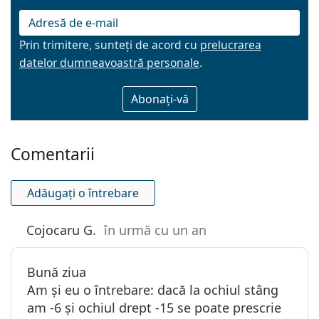
Prin trimitere, sunteți de acord cu
prelucrarea
datelor dumneavoastră personale
.
E-mail
Comentarii
Adăugați o întrebare
Cojocaru G.
în urmă cu un an
Bună ziua
Am și eu o întrebare: dacă la ochiul stâng
am -6 și ochiul drept -15 se poate prescrie