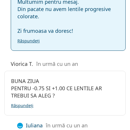
Multumim pentru mesaj.
Din pacate nu avem lentile progresive
colorate.
Zi frumoasa va doresc!
Răspundeți
Viorica T.
în urmă cu un an
BUNA ZIUA
PENTRU -0.75 SI +1.00 CE LENTILE AR
TREBUI SA ALEG ?
Răspundeți
Iuliana
în urmă cu un an