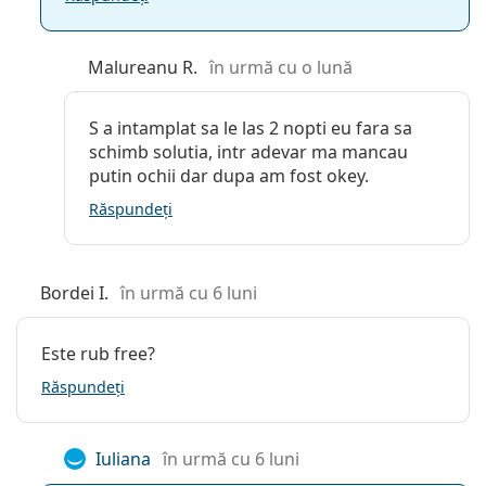
Malureanu R.
în urmă cu o lună
S a intamplat sa le las 2 nopti eu fara sa
schimb solutia, intr adevar ma mancau
putin ochii dar dupa am fost okey.
Răspundeți
Bordei I.
în urmă cu 6 luni
Este rub free?
Răspundeți
Iuliana
în urmă cu 6 luni