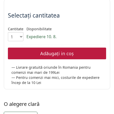
Alegeți parametrii
Persol
Prada
Selectați cantitatea
Toate mărcile
Cantitate
Disponibilitate
Expediere 10. 8.
Adăugați in coș
Livrare gratuită oriunde în Romania pentru
comenzi mai mari de 199Lei
Pentru comenzi mai mici, costurile de expediere
încep de la 10 Lei
O alegere clară