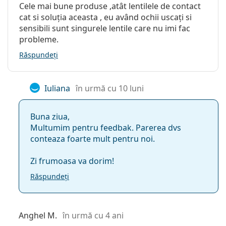
Cele mai bune produse ,atât lentilele de contact
cat si soluția aceasta , eu având ochii uscați si
sensibili sunt singurele lentile care nu imi fac
probleme.
Răspundeți
Iuliana
în urmă cu 10 luni
Buna ziua,
Multumim pentru feedbak. Parerea dvs
conteaza foarte mult pentru noi.
Zi frumoasa va dorim!
Răspundeți
Anghel M.
în urmă cu 4 ani