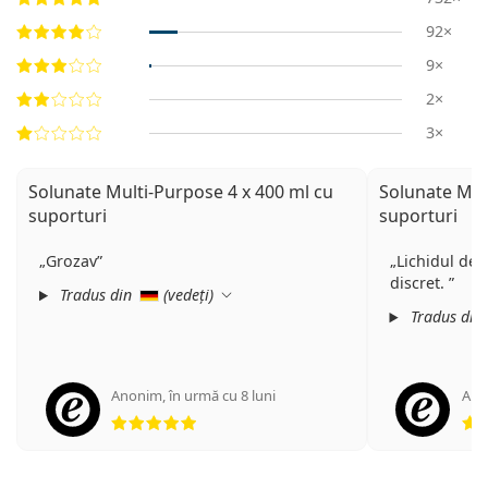
92×
9×
2×
3×
Solunate Multi-Purpose 4 x 400 ml cu
Solunate Mul
suporturi
suporturi
Grozav
Lichidul de 
discret.
Tradus din
(
vedeți
)
Tradus din
Anonim
,
în urmă cu 8 luni
Ano
Opinii 5 din 5