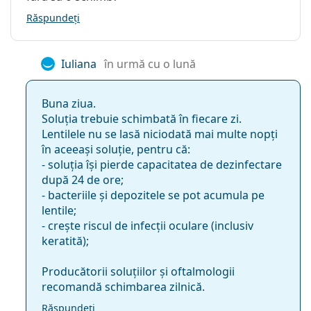
Răspundeți
Casete
1
împachetate:
Altele
Iuliana
în urmă cu o lună
Categorie:
Soluții
Accesorii
Buna ziua.
Soluția trebuie schimbată în fiecare zi.
Solutii cu multiple utilizări pentru
Lentilele nu se lasă niciodată mai multe nopți
lentile de contact
în aceeași soluție, pentru că:
- soluția își pierde capacitatea de dezinfectare
după 24 de ore;
- bacteriile și depozitele se pot acumula pe
lentile;
- crește riscul de infecții oculare (inclusiv
keratită);
Producătorii soluțiilor și oftalmologii
recomandă schimbarea zilnică.
Răspundeți