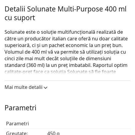
Detalii Solunate Multi-Purpose 400 ml
cu suport
Solunate este o soluție multifuncțională realizată de
către un producător italian care oferă nu doar calitate
superioară, ci și un pachet economic la un preț bun.
Volumul de 400 ml vă va permite să utilizați soluția cu
cinci zile mai mult decât soluțiile de dimensiuni
standard (360 ml) la un preț imbatabil. Raportul optim
calitate-preț face ca soluția Solunate să fie foarte
populară pe piață.
Mai multe detalii
Solunate este una dintre cele mai bine
vândute soluții în magazinul nostru online și o bună
alternativă la alte soluții versatile de pe piață, precum
Parametri
ReNu MPS Sensitive Eyes, Biotrue Multi-Purpose sau
OPTI-FREE.
Parametri
Soluția versatilă Solunate cu acid hialuronic este creată
pentru dezinfectarea, clătirea și depozitarea lentilelor
Greutate:
450 g