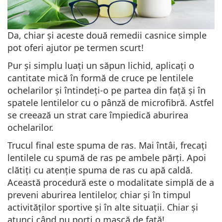
Da, chiar și aceste două remedii casnice simple
pot oferi ajutor pe termen scurt!
Pur și simplu luați un săpun lichid, aplicați o
cantitate mică în formă de cruce pe lentilele
ochelarilor și întindeți-o pe partea din față și în
spatele lentilelor cu o pânză de microfibră. Astfel
se creează un strat care împiedică aburirea
ochelarilor.
Trucul final este spuma de ras. Mai întâi, frecați
lentilele cu spumă de ras pe ambele părți. Apoi
clătiți cu atenție spuma de ras cu apă caldă.
Această procedură este o modalitate simplă de a
preveni aburirea lentilelor, chiar și în timpul
activităților sportive și în alte situații. Chiar și
atunci când nu porți o mască de față!