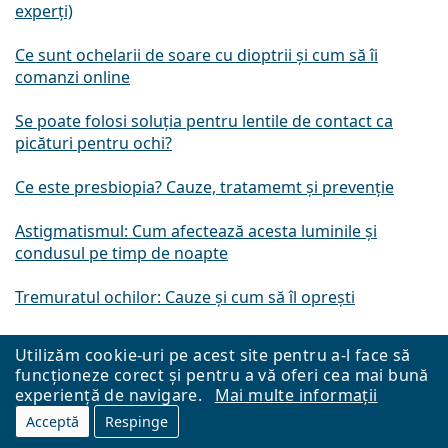
experți)
Ce sunt ochelarii de soare cu dioptrii și cum să îi
comanzi online
Se poate folosi soluția pentru lentile de contact ca
picături pentru ochi?
Ce este presbiopia? Cauze, tratamemt și prevenție
Astigmatismul: Cum afectează acesta luminile și
condusul pe timp de noapte
Tremuratul ochilor: Cauze și cum să îl oprești
Tratamentul anti-reflex: Ce este și care sunt
Utilizăm cookie-uri pe acest site pentru a-l face să
principalele sale beneficii
funcționeze corect și pentru a vă oferi cea mai bună
experiență de navigare.
Mai multe informații
Cum ar trebui să fie așezeți ochelarii?
Acceptă
Respinge