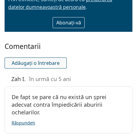
datelor dumneavoastră personale
.
E-mail
Comentarii
Adăugați o întrebare
Zah I.
în urmă cu 5 ani
De fapt se pare că nu există un șprei
adecvat contra împiedicării aburirii
ochelarilor.
Răspundeți