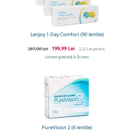
Lenjoy 1 Day Comfort (90 lentile)
199,99 Lei
267,00 Lei
2,22 Lei
pe buc.
Livrare gratuită
&
În stoc
PureVision 2 (6 lentile)