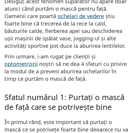
Desigur, acest fenomen supărător nu apare doar
Persol
atunci când purtăm o mască pentru față.
Prada
Oamenii care poartă
ochelari de vedere
știu
foarte bine că trecerea de la rece la cald,
Toate mărcile
băuturile calde, fierberea apei sau deschiderea
ușii mașinii de spălat vase, jogging-ul și alte
activități sportive pot duce la aburirea lentilelor.
Prin urmare, i-am rugat pe clienții și
optometristii
noștri să ne dea 4 sfaturi cu privire
la modul de a preveni aburirea ochelarilor în
timp ce purtăm o mască de față.
Sfatul numărul 1: Purtați o mască
de față care se potrivește bine
În primul rând, este important să purtați o
mască ce se potrivețe foarte bine deoarece nu va