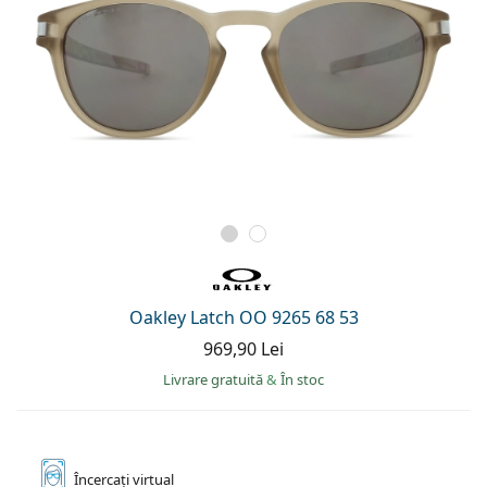
Oakley Latch OO 9265 68 53
969,90 Lei
Livrare gratuită
&
În stoc
Încercați
virtual