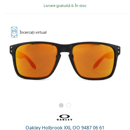
Livrare gratuită
&
În stoc
Încercați
virtual
Oakley Holbrook XXL OO 9487 06 61