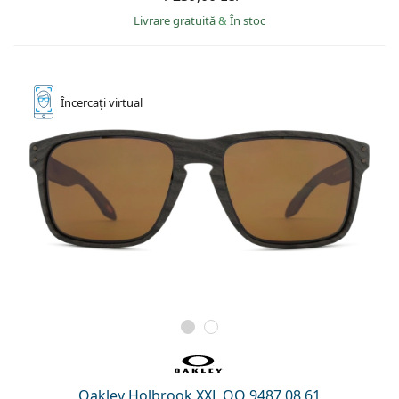
Persol
Livrare gratuită
&
În stoc
Prada
Toate mărcile
Încercați
virtual
Oakley Holbrook XXL OO 9487 08 61