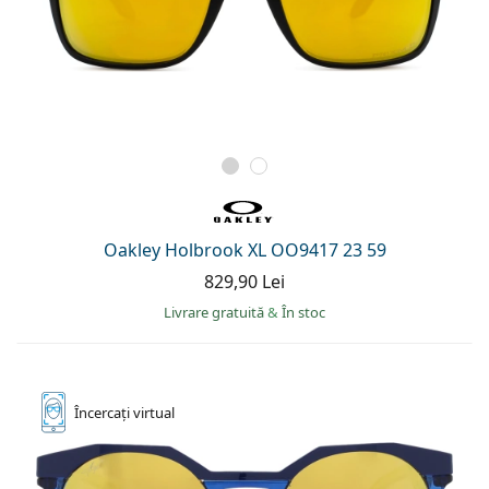
Oakley Holbrook XL OO9417 23 59
829,90 Lei
Livrare gratuită
&
În stoc
Încercați
virtual