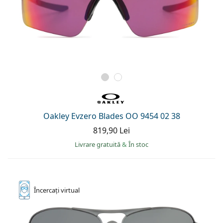
Oakley Evzero Blades OO 9454 02 38
819,90 Lei
Livrare gratuită
&
În stoc
Încercați
virtual