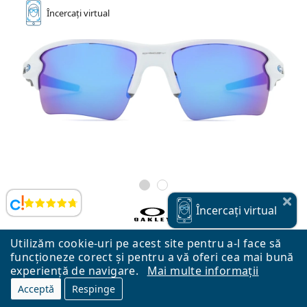
Încercați
virtual
Opinii
Încercați
virtual
Oakley Flak 2.0 XL OO 9188 94 59
Utilizăm cookie-uri pe acest site pentru a-l face să
funcționeze corect și pentru a vă oferi cea mai bună
949,90 Lei
experiență de navigare.
Mai multe informații
Livrare gratuită
&
În stoc
Acceptă
Respinge