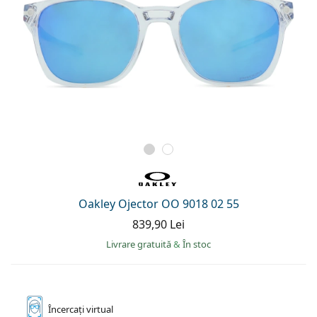
Oakley Ojector OO 9018 02 55
839,90 Lei
Livrare gratuită
&
În stoc
Încercați
virtual