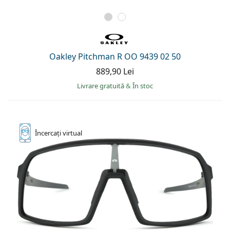
Oakley Pitchman R OO 9439 02 50
889,90 Lei
Livrare gratuită
&
În stoc
Încercați
virtual