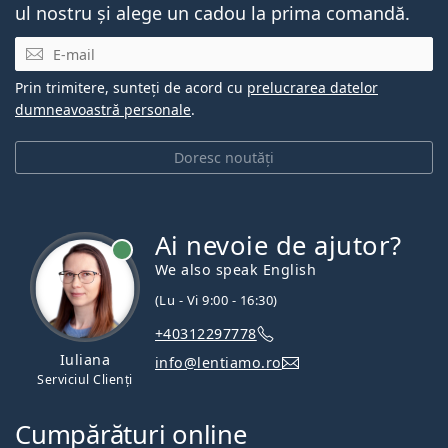
ul nostru și alege un cadou la prima comandă.
E-mail
Prin trimitere, sunteți de acord cu
prelucrarea datelor
dumneavoastră personale
.
Doresc noutăți
Ai nevoie de ajutor?
We also speak English
(Lu - Vi 9:00 - 16:30)
+40312297778
Iuliana
info@lentiamo.ro
Serviciul Clienți
Cumpărături online