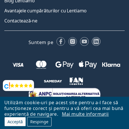
Blog Lentiamo
Avantajele cumpărăturilor cu Lentiamo
Contactează-ne
Facebook
Instagram
YouTube
LinkedIn
Suntem pe
Opinii
Utilizăm cookie-uri pe acest site pentru a-l face să
funcționeze corect și pentru a vă oferi cea mai bună
experiență de navigare.
Mai multe informații
Acceptă
Respinge