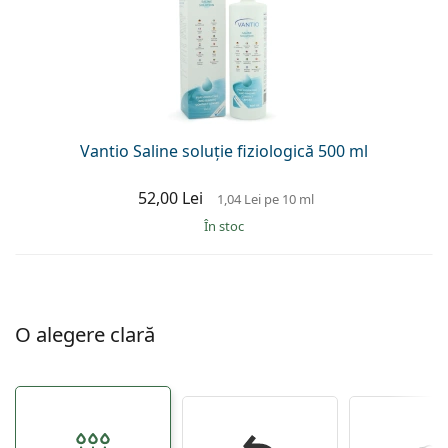
Gucci
Toate soluțiile
Toate mărcile
Persol
Prada
Toate mărcile
Vantio Saline soluție fiziologică 500 ml
52,00 Lei
1,04 Lei
pe 10 ml
În stoc
O alegere clară