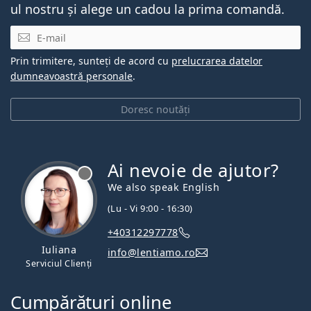
ul nostru și alege un cadou la prima comandă.
E-mail
Prin trimitere, sunteți de acord cu
prelucrarea datelor
dumneavoastră personale
.
Doresc noutăți
Ai nevoie de ajutor?
We also speak English
(Lu - Vi 9:00 - 16:30)
+40312297778
Iuliana
info@lentiamo.ro
Serviciul Clienți
Cumpărături online