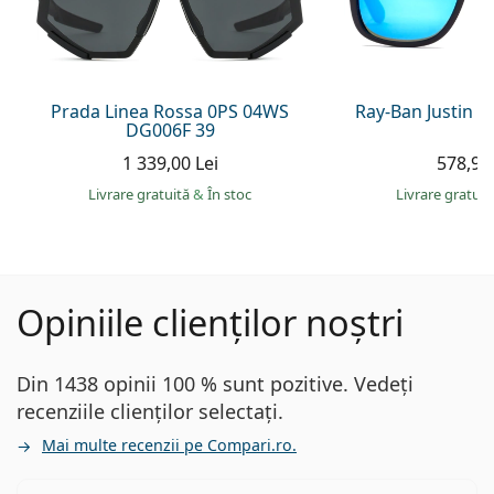
Prada Linea Rossa 0PS 04WS
Ray-Ban Justin 
DG006F 39
1 339,00 Lei
578,90 
Livrare gratuită
&
În stoc
Livrare gratui
Opiniile clienților noștri
Din 1438 opinii 100 % sunt pozitive. Vedeți
recenziile clienților selectați.
Mai multe recenzii pe Compari.ro.