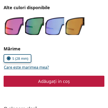
Persol
Alte culori disponibile
Prada
Toate mărcile
Alegeți parametrii
Mărime
S (28 mm)
Care este marimea mea?
Adăugați in coș