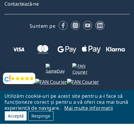
Contactează-ne
Facebook
Instagram
YouTube
LinkedIn
Suntem pe
Opinii
Utilizăm cookie-uri pe acest site pentru a-l face să
Către Pagina Principală
Mai sus
funcționeze corect și pentru a vă oferi cea mai bună
experiență de navigare.
Mai multe informații
Lentiamo.ro este deținut și operat de către Lentiamo s.r.o., Republica
Cehă
Aici pentru tine de 18 ani.
Acceptă
Respinge