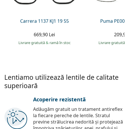
Persol
Prada
Carrera 1137 KJ1 19 55
Puma PE0027
Toate mărcile
669,90 Lei
209,90 
Livrare gratuită
&
ramă în stoc
Livrare gratuită
&
Lentiamo utilizează lentile de calitate
superioară
Acoperire rezistentă
Adăugăm gratuit un tratament antireflex
la fiecare pereche de lentile. Stratul
previne strălucirea nedorită și protejează
împotriva zgârieturilor, apei, prafului și