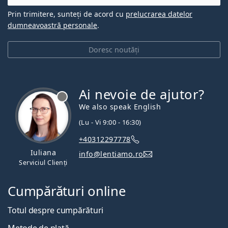
Prin trimitere, sunteți de acord cu
prelucrarea datelor
dumneavoastră personale
.
Doresc noutăți
Ai nevoie de ajutor?
We also speak English
(Lu - Vi 9:00 - 16:30)
+40312297778
Iuliana
info@lentiamo.ro
Serviciul Clienți
Cumpărături online
Totul despre cumpărături
Metode de plată