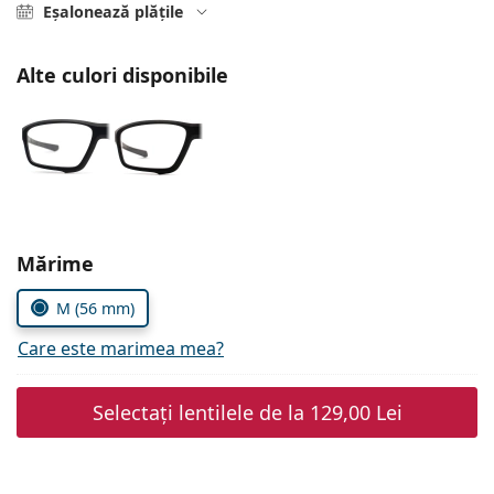
Persol
Eșalonează plățile
Prada
Alte culori disponibile
Toate mărcile
Alegeți parametrii
Mărime
M (56 mm)
Care este marimea mea?
Selectați lentilele de la
129,00 Lei