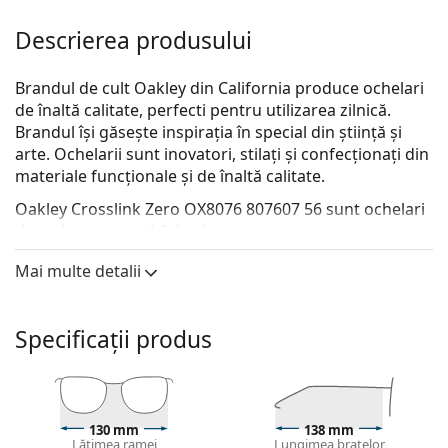
Descrierea produsului
Brandul de cult Oakley din California produce ochelari
de înaltă calitate, perfecti pentru utilizarea zilnică.
Brandul își găsește inspirația în special din știință și
arte. Ochelarii sunt inovatori, stilați și confecționați din
materiale funcționale și de înaltă calitate.
Oakley Crosslink Zero OX8076 807607 56
sunt ochelari
de vedere pentru bărbați.
Descoperă cum ți se potrivesc acești ochelari de
Mai multe detalii
vedere cu ajutorul funcției Probează ochelari de
vedere virtual.
Specificații produs
Ramă ochelari
Culoarea neagră a ramei se potrivește perfect cu un
ton de piele rece și cu părul blond deschis, șaten
deschis sau negru.
130 mm
138 mm
Ramele dreptunghiulare sunt o alegere ideală
Lățimea ramei
Lungimea brațelor