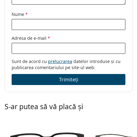
Categorie:
Ochelari de vedere
Nume
*
Brand:
Oakley
Cod:
0OX8076 807607 56
Adresa de e-mail
*
Sunt de acord cu
prelucrarea
datelor introduse și cu
publicarea comentariului pe site-ul web.
Trimiteți
S-ar putea să vă placă și