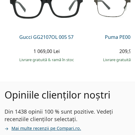
Gucci GG2107OL 005 57
Puma PE0027
1 069,00 Lei
209,90 
Livrare gratuită
&
ramă în stoc
Livrare gratuită
&
Opiniile clienților noștri
Din 1438 opinii 100 % sunt pozitive. Vedeți
recenziile clienților selectați.
Mai multe recenzii pe Compari.ro.