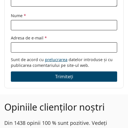
Sex:
Femei
Nume
*
Categorie:
Ochelari de vedere
Brand:
Saint Laurent
Cod:
SL M108 008 55
Adresa de e-mail
*
Sunt de acord cu
prelucrarea
datelor introduse și cu
publicarea comentariului pe site-ul web.
Trimiteți
Opiniile clienților noștri
Din 1438 opinii 100 % sunt pozitive. Vedeți