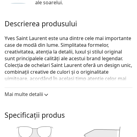
ale soarelui.
Descrierea produsului
Yves Saint Laurent este una dintre cele mai importante
case de modă din lume. Simplitatea formelor,
creativitatea, atenția la detalii, luxul și stilul original
sunt principalele calități ale acestui brand legendar.
Colecția de ochelari Saint Laurent oferă un design unic,
combinații creative de culori și o originalitate
uimitoare, acordând în același timp atenție celor mai
recente tendințe în domeniul modei.
Mai multe detalii
Saint Laurent SL M108 008 55
sunt ochelari de vedere
pentru femei.
Descoperă cum ți se potrivesc acești ochelari de
Specificații produs
vedere cu ajutorul funcției Probează ochelari de
vedere virtual.
Ramă ochelari