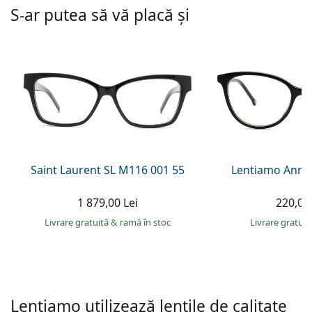
Persol
S-ar putea să vă placă și
Prada
Toate mărcile
Saint Laurent SL M116 001 55
Lentiamo Anna
1 879,00 Lei
220,00 
Livrare gratuită
&
ramă în stoc
Livrare gratui
Lentiamo utilizează lentile de calitate