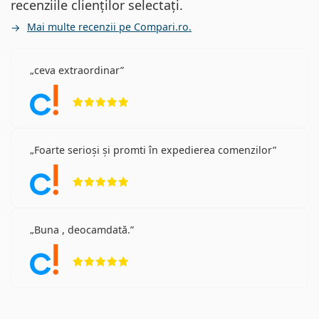
recenziile clienților selectați.
Mai multe recenzii pe Compari.ro.
ceva extraordinar
Opinii 5 din 5
Foarte serioși și promti în expedierea comenzilor
Opinii 5 din 5
Buna , deocamdată.
Opinii 5 din 5