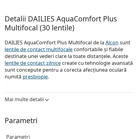
Detalii DAILIES AquaComfort Plus
Multifocal (30 lentile)
DAILIES AquaComfort Plus Multifocal de la
Alcon
sunt
lentile de contact multifocale
confortabile și fiabile
destinate unei vederi clare la toate distanțele. Aceste
lentile de contact zilnice
create cu tehnologie avansată
sunt concepute pentru a corecta afecțiunea oculară
numită
presbiopie
.
Designul lor unic creat cu precizie asigură o progresie
lină a puterii dioptriilor pentru o vedere clară și
Mai multe detalii
neîntreruptă pentru aproape, distanța intermediară și
pentru vederea la distanță.
Parametri
Principalele beneficii
Parametri