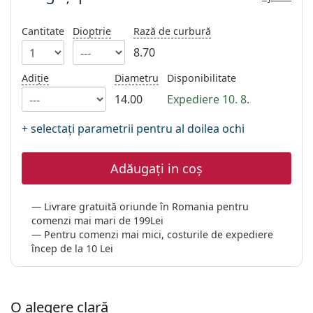
Persol
Cantitate
Dioptrie
Rază de curbură
Prada
8.70
Toate mărcile
Adiție
Diametru
Disponibilitate
14.00
Expediere 10. 8.
+ selectați parametrii pentru al doilea ochi
Adăugați in coș
Livrare gratuită oriunde în Romania pentru
comenzi mai mari de 199Lei
Pentru comenzi mai mici, costurile de expediere
încep de la 10 Lei
O alegere clară