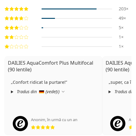
203×
49×
5×
1×
1×
DAILIES AquaComfort Plus Multifocal
DAILIES Aqua
(90 lentile)
(90 lentile)
Confort ridicat la purtare!
super, ca în
Tradus din
(
vedeți
)
Tradus din
Anonim
,
în urmă cu un an
Ano
Opinii 5 din 5