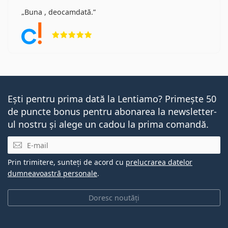
interesa
Buna , deocamdată.
Opinii 5 din 5
Cum să interpretați prescripția pentru lentilele de
contact - Parametri importanți!
Perioada de acomodare cu lentilele: Cât timp
durează?
Se poate face duș cu lentile de contact?
Cum se îngrijesc de lentilele de contact
Ești pentru prima dată la Lentiamo? Primește 50
Cele mai bine vândute cu picături oftalmice
Max
de puncte bonus pentru abonarea la newsletter-
OptiFresh 10 ml
.
ul nostru și alege un cadou la prima comandă.
Acesta este un dispozitiv medical. Citiți instrucțiunile
înainte de utilizare.
E-mail
Prin trimitere, sunteți de acord cu
prelucrarea datelor
dumneavoastră personale
.
Doresc noutăți