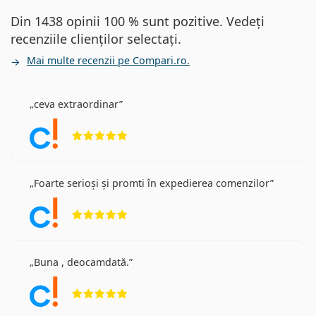
Din 1438 opinii 100 % sunt pozitive. Vedeți
recenziile clienților selectați.
Mai multe recenzii pe Compari.ro.
ceva extraordinar
Opinii 5 din 5
Foarte serioși și promti în expedierea comenzilor
Opinii 5 din 5
Buna , deocamdată.
Opinii 5 din 5