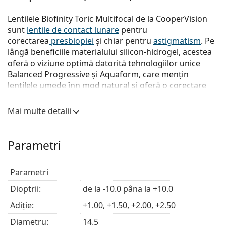
Lentilele Biofinity Toric Multifocal de la CooperVision
sunt
lentile de contact lunare
pentru
corectarea
presbiopiei
și chiar pentru
astigmatism
. Pe
lângă beneficiile materialului silicon-hidrogel, acestea
oferă o viziune optimă datorită tehnologiilor unice
Balanced Progressive și Aquaform, care mențin
lentilele umede înn mod natural și oferă o corectare
excelentă a vederii.
Mai multe detalii
Lentilele de contact Biofinity Toric Multifocal sunt
concepute pentru utilizare zilnică cu o înlocuire lunară.
Dar, de asemenea, pot fi purtate continuu timp de
Parametri
6 zile /7 nopți, în urma confirmării medicului. Dacă
alegeți tipul de purtare continuu lentilele se vor arunca
după a șaptea zi de utilizare, deoarece iși pierd din
Parametri
proprietăți
Dioptrii:
de la -10.0 pâna la +10.0
Toate lentilele de contact Biofinity oferă un echilibru
Adiție:
+1.00, +1.50, +2.00, +2.50
remarcabil de confort, respirabilitate și performanțe
vizuale excelente.
Diametru:
14.5