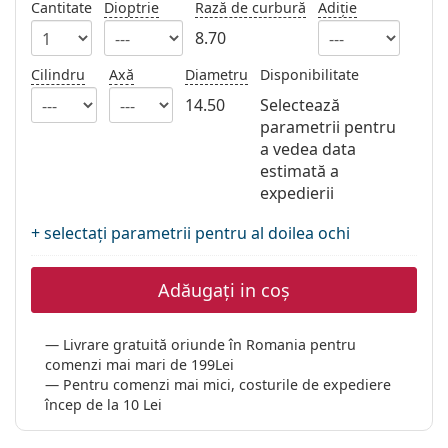
Cantitate
Dioptrie
Rază de curbură
Adiție
Persol
8.70
Prada
Cilindru
Axă
Diametru
Disponibilitate
Toate mărcile
14.50
Selectează
parametrii pentru
a vedea data
estimată a
expedierii
+ selectați parametrii pentru al doilea ochi
Adăugați in coș
Livrare gratuită oriunde în Romania pentru
comenzi mai mari de 199Lei
Pentru comenzi mai mici, costurile de expediere
încep de la 10 Lei