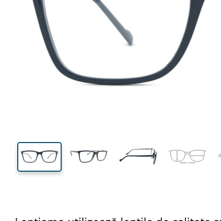
136 mm
Lățimea ramei
Lățime
lentilei
41 mm
56 mm
Înălțime lentilă
Lățimea lentilei