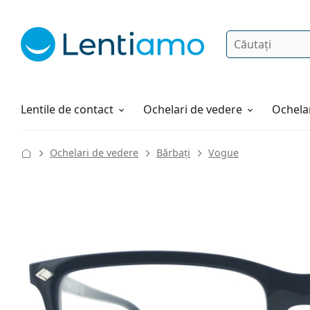
Căutare
Autentificare
Navigarea web-ului
Soluții
Cum comandați
Lentile de contact
Ochelari de vedere
Ochelar
Ochelari de vedere
Bărbați
Vogue