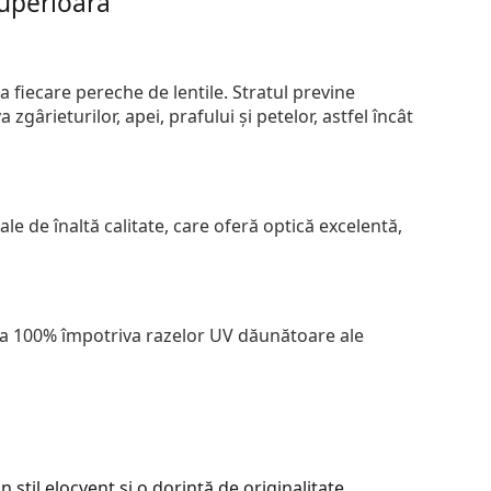
superioară
 fiecare pereche de lentile. Stratul previne
zgârieturilor, apei, prafului și petelor, astfel încât
le de înaltă calitate, care oferă optică excelentă,
 la 100% împotriva razelor UV dăunătoare ale
til elocvent și o dorință de originalitate.