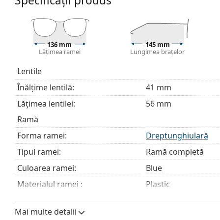
Specificații produs
Explorează întreaga gamă de
ochelari de vedere
pentru
nostru de ochelari
dacă ai nevoie de ajutor pentru a al
Acesta este un dispozitiv medical. Citiți instrucțiunile îna
136 mm
145 mm
Lățimea ramei
Lungimea brațelor
Lentile
Înălțime lentilă:
41 mm
Lățimea lentilei:
56 mm
Ramă
Forma ramei:
Dreptunghiulară
Tipul ramei:
Ramă completă
Culoarea ramei:
Blue
Materialul ramei :
Plastic
Mărime:
M
Mai multe detalii
Lățimea ramei:
136 mm