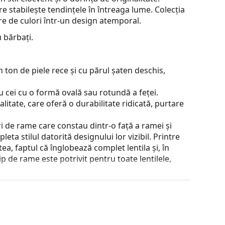
 stabilește tendințele în întreaga lume. Colecția
re de culori într-un design atemporal.
 bărbați.
 ton de piele rece și cu părul șaten deschis,
 cei cu o formă ovală sau rotundă a feței.
alitate, care oferă o durabilitate ridicată, purtare
 de rame care constau dintr-o față a ramei și
ta stilul datorită designului lor vizibil. Printre
a, faptul că înglobează complet lentila și, în
tip de rame este potrivit pentru toate lentilele,
 și designul acesteia pot varia.
jirea ochelarilor. Este posibil ca unele modele să