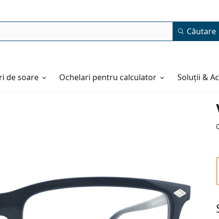
Căutare
i de soare
Ochelari pentru calculator
Soluții & A