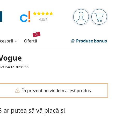
Panou de navigare
Opinii
Sunteți logat
Coșul de
4,8
/5
ccesorii
ofertă
Produse bonus
Vogue
0VO5492 3056 56
În prezent nu vindem acest produs.
S-ar putea să vă placă și