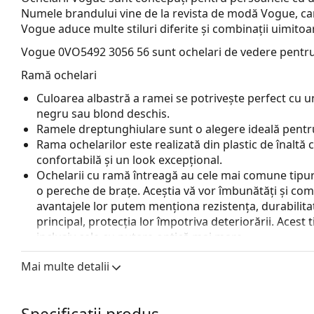
Numele brandului vine de la revista de modă Vogue, care
Vogue aduce multe stiluri diferite și combinații uimitoa
Vogue 0VO5492 3056 56
sunt ochelari de vedere pentru
Ramă ochelari
Culoarea albastră a ramei se potrivește perfect cu un
negru sau blond deschis.
Ramele dreptunghiulare sunt o alegere ideală pentru
Rama ochelarilor este realizată din plastic de înaltă c
confortabilă și un look excepțional.
Ochelarii cu ramă întreagă au cele mai comune tipuri
o pereche de brațe. Aceștia vă vor îmbunătăți și comple
avantajele lor putem menționa rezistența, durabilitate
principal, protecția lor împotriva deteriorării. Acest 
inclusiv cele cu putere optică mai mare.
Accesorii
Mai multe detalii
Livrăm ochelarii în husa lor originală. Culoarea husei
Laveta furnizată este ideală pentru curățarea și îngri
fie livrate cu un săculeț textil în loc de lavetă.