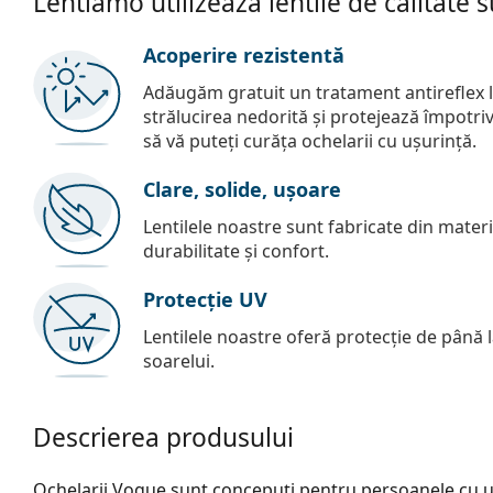
Lentiamo utilizează lentile de calitate 
Acoperire rezistentă
Adăugăm gratuit un tratament antireflex la
strălucirea nedorită și protejează împotriva 
să vă puteți curăța ochelarii cu ușurință.
Clare, solide, ușoare
Lentilele noastre sunt fabricate din materia
durabilitate și confort.
Protecție UV
Lentilele noastre oferă protecție de până
soarelui.
Descrierea produsului
Ochelarii Vogue sunt concepuți pentru persoanele cu un s