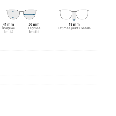
 a găsi mai multe modele sau consultă
ghidul
ege.
inte de utilizare.
41 mm
56 mm
18 mm
Înălțime
Lățimea
Lățimea punții nazale
lentilă
lentilei