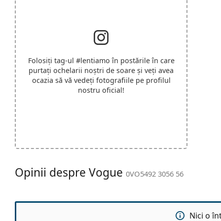
Folosiți tag-ul
#lentiamo
în postările în care
purtați ochelarii noștri de soare și veți avea
ocazia să vă vedeți fotografiile pe profilul
nostru oficial!
Opinii despre Vogue
0VO5492 3056 56
Nici o î