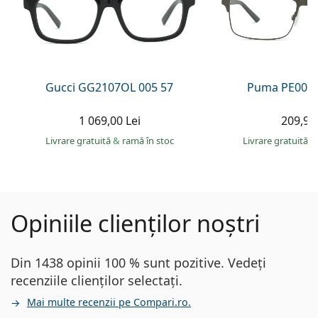
Gucci GG2107OL 005 57
Puma PE0027
1 069,00 Lei
209,90 
Livrare gratuită
&
ramă în stoc
Livrare gratuită
&
Opiniile clienților noștri
Din 1438 opinii 100 % sunt pozitive. Vedeți
recenziile clienților selectați.
Mai multe recenzii pe Compari.ro.