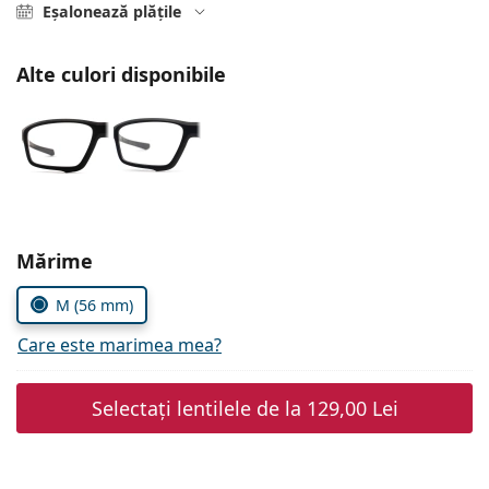
Persol
Eșalonează plățile
Prada
Alte culori disponibile
Toate mărcile
Alegeți parametrii
Mărime
M (56 mm)
Care este marimea mea?
Selectați lentilele de la
129,00 Lei