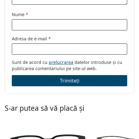
Categorie:
Ochelari de vedere
Nume
*
Brand:
Oakley
Cod:
0OX8076 807603 56
Adresa de e-mail
*
Sunt de acord cu
prelucrarea
datelor introduse și cu
publicarea comentariului pe site-ul web.
Trimiteți
S-ar putea să vă placă și