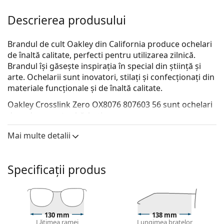
Descrierea produsului
Brandul de cult Oakley din California produce ochelari
de înaltă calitate, perfecti pentru utilizarea zilnică.
Brandul își găsește inspirația în special din știință și
arte. Ochelarii sunt inovatori, stilați și confecționați din
materiale funcționale și de înaltă calitate.
Oakley Crosslink Zero OX8076 807603 56
sunt ochelari
de vedere pentru bărbați.
Descoperă cum ți se potrivesc acești ochelari de
Mai multe detalii
vedere cu ajutorul funcției Probează ochelari de
vedere virtual.
Specificații produs
Ramă ochelari
Culoarea neagră a ramei se potrivește perfect cu un
ton de piele rece și cu părul blond deschis, șaten
deschis sau negru.
130 mm
138 mm
Ramele dreptunghiulare sunt o alegere ideală
Lățimea ramei
Lungimea brațelor