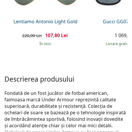
Persol
Prada
Lentiamo Antonio Light Gold
Gucci GG074
Toate mărcile
107,80 Lei
1 069,00
220,00 Lei
În stoc
Livrare gratui
Descrierea produsului
Fondată de un fost jucător de fotbal american,
faimoasa marcă Under Armour reprezintă calitate
superioară, durabilitate și rezistență. Colecția de
ochelari de soare se bazează pe o tehnologie inspirată
de îmbrăcămintea sportivă, folosind inovații dovedite
și acordând atenție chiar și celor mai mici detalii.