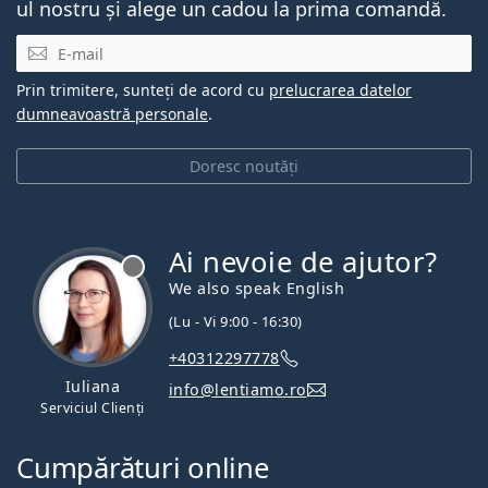
ul nostru și alege un cadou la prima comandă.
E-mail
Prin trimitere, sunteți de acord cu
prelucrarea datelor
dumneavoastră personale
.
Doresc noutăți
Ai nevoie de ajutor?
We also speak English
(Lu - Vi 9:00 - 16:30)
+40312297778
Iuliana
info@lentiamo.ro
Serviciul Clienți
Cumpărături online