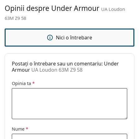
curățat:
Opinii despre Under Armour
UA Loudon
Altele
63M Z9 58
Sex:
Unisex
Categorie:
Ochelari de soare
Nici o întrebare
Brand:
Under Armour
Utilizare:
Modă
Postați o întrebare sau un comentariu: Under
Cod:
UA Loudon 63M Z9 58
Armour
UA Loudon 63M Z9 58
Opinia ta
*
Nume
*