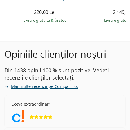
220,00 Lei
2 149,00
Livrare gratuită
&
În stoc
Livrare gratui
Opiniile clienților noștri
Din 1438 opinii 100 % sunt pozitive. Vedeți
recenziile clienților selectați.
Mai multe recenzii pe Compari.ro.
ceva extraordinar
Opinii 5 din 5