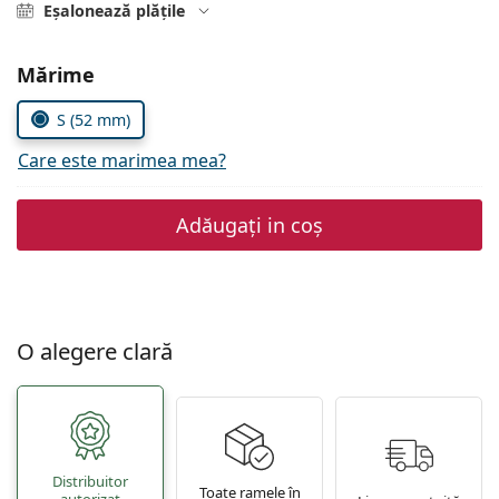
Gucci
Eșalonează plățile
Toate soluțiile
Toate mărcile
Persol
Alegeți parametrii
Mărime
Prada
S (52 mm)
Toate mărcile
Care este marimea mea?
Adăugați in coș
O alegere clară
Distribuitor
Toate ramele în
autorizat