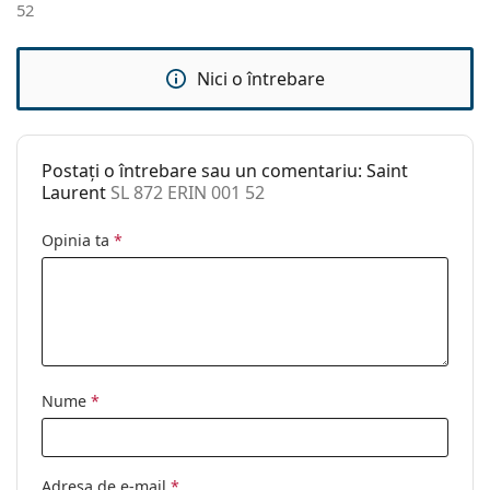
52
Sex:
Unisex
Categorie:
Ochelari de soare
Nici o întrebare
Brand:
Saint Laurent
Utilizare:
Modă
Postați o întrebare sau un comentariu: Saint
Cod:
SL 872 ERIN 001 52
Laurent
SL 872 ERIN 001 52
Disponibil si cu
Nu
Opinia ta
*
dioptrii:
Nume
*
Adresa de e-mail
*