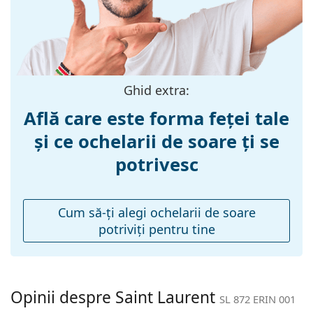
Mărime:
S
Lățimea ramei:
128 mm
Lungimea
140 mm
brațelor:
Ghid extra:
Lățimea punții
16 mm
Află care este forma feței tale
nazale:
și ce ochelarii de soare ți se
Greutate:
190 g
potrivesc
Pernițe reglabile
Nu
pentru nas:
Balama flexibilă:
Nu
Cum să-ţi alegi ochelarii de soare
potriviţi pentru tine
Accesorii
Suport:
Da
Lavetă pentru
Da
curățat:
Opinii despre Saint Laurent
SL 872 ERIN 001
Altele