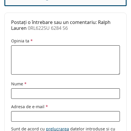
Balama flexibilă:
Nu
Clip-on:
Nu
Postați o întrebare sau un comentariu: Ralph
Accesorii
Lauren
0RL6225U 6284 56
Suport:
Da
Opinia ta
*
Lavetă pentru
Da
curățat:
Altele
Sex:
Bărbați
Categorie:
Ochelari de vedere
Nume
*
Brand:
Ralph Lauren
Cod:
0RL6225U 6284 56
Adresa de e-mail
*
Sunt de acord cu
prelucrarea
datelor introduse și cu