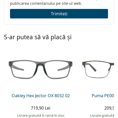
publicarea comentariului pe site-ul web.
Trimiteți
S-ar putea să vă placă și
Oakley Hex Jector OX 8032 02
Puma PE0027
719,90 Lei
209,90 
Livrare gratuită
&
ramă în stoc
Livrare gratuită
&