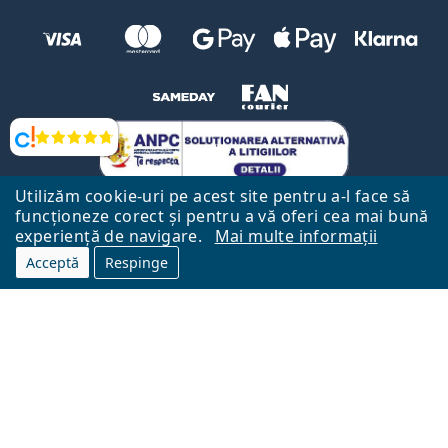
Opinii
Utilizăm cookie-uri pe acest site pentru a-l face să
funcționeze corect și pentru a vă oferi cea mai bună
experiență de navigare.
Mai multe informații
Acceptă
Respinge
Către Pagina Principală
Mai sus
Lentiamo.ro este deținut și operat de către Lentiamo s.r.o., Republica
Cehă
Aici pentru tine de 18 ani.