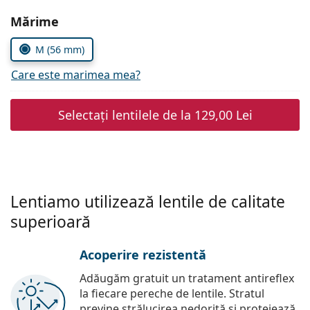
Persol
Alegeți parametrii
Mărime
Prada
M (56 mm)
Toate mărcile
Care este marimea mea?
Selectați lentilele de la
129,00 Lei
Lentiamo utilizează lentile de calitate
superioară
Acoperire rezistentă
Adăugăm gratuit un tratament antireflex
la fiecare pereche de lentile. Stratul
previne strălucirea nedorită și protejează