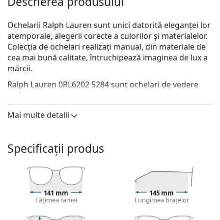
Descrierea produsului
Ochelarii Ralph Lauren sunt unici datorită eleganței lor
atemporale, alegerii corecte a culorilor și materialelor.
Colecția de ochelari realizați manual, din materiale de
cea mai bună calitate, întruchipează imaginea de lux a
mărcii.
Ralph Lauren 0RL6202 5284
sunt ochelari de vedere
pentru bărbați.
Ramă ochelari
Mai multe detalii
Culoarea neagră a ramei se potrivește perfect cu un
ton de piele rece și cu părul blond deschis, șaten
Specificații produs
deschis sau negru.
Ramele dreptunghiulare sunt o alegere ideală
pentru cei cu o formă ovală sau rotundă a feței.
Rama ochelarilor este realizată din plastic de înaltă
calitate, care oferă o durabilitate ridicată, purtare
141 mm
145 mm
Lățimea ramei
Lungimea brațelor
confortabilă și un look excepțional.
Ochelarii cu ramă întreagă au cele mai comune