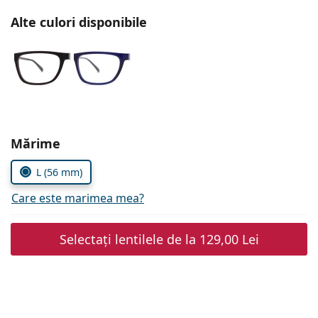
Persol
Alte culori disponibile
Prada
Toate mărcile
Alegeți parametrii
Mărime
L (56 mm)
Care este marimea mea?
Selectați lentilele de la
129,00 Lei