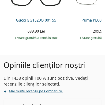
Gucci GG1820O 001 55
Puma PE0027
699,90 Lei
209,90 
Livrare gratuită
&
ramă în stoc
Livrare gratuită
&
Opiniile clienților noștri
Din 1438 opinii 100 % sunt pozitive. Vedeți
recenziile clienților selectați.
Mai multe recenzii pe Compari.ro.