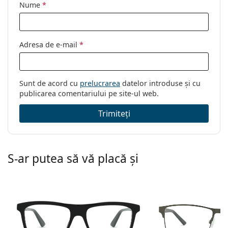
Nume
*
Brand:
Ralph Lauren
Cod:
0RL6202 5284 56
Adresa de e-mail
*
Sunt de acord cu
prelucrarea
datelor introduse și cu
publicarea comentariului pe site-ul web.
Trimiteți
S-ar putea să vă placă și