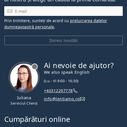
E-mail
Prin trimitere, sunteți de acord cu
prelucrarea datelor
dumneavoastră personale
.
Doresc noutăți
Ai nevoie de ajutor?
We also speak English
(Lu - Vi 9:00 - 16:30)
+40312297778
Iuliana
info@lentiamo.ro
Serviciul Clienți
Cumpărături online