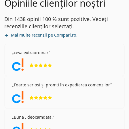
Opiniile clienților noștri
Din 1438 opinii 100 % sunt pozitive. Vedeți
recenziile clienților selectați.
Mai multe recenzii pe Compari.ro.
ceva extraordinar
Opinii 5 din 5
Foarte serioși și promti în expedierea comenzilor
Opinii 5 din 5
Buna , deocamdată.
Opinii 5 din 5