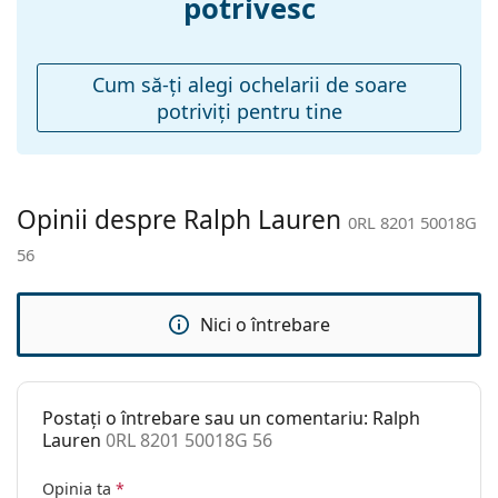
potrivesc
Pernițe reglabile
Nu
pentru nas:
Balama flexibilă:
Nu
Cum să-ţi alegi ochelarii de soare
potriviţi pentru tine
Accesorii
Suport:
Da
Lavetă pentru
Da
curățat:
Opinii despre Ralph Lauren
0RL 8201 50018G
Altele
56
Sex:
Femei
Categorie:
Ochelari de soare
Nici o întrebare
Brand:
Ralph Lauren
Utilizare:
Modă
Postați o întrebare sau un comentariu: Ralph
Cod:
0RL 8201 50018G 56
Lauren
0RL 8201 50018G 56
Opinia ta
*