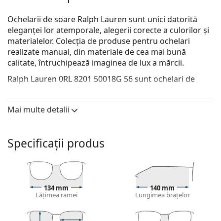
Ochelarii de soare Ralph Lauren sunt unici datorită
eleganței lor atemporale, alegerii corecte a culorilor și
materialelor. Colecția de produse pentru ochelari
realizate manual, din materiale de cea mai bună
calitate, întruchipează imaginea de lux a mărcii.
Ralph Lauren 0RL 8201 50018G 56
sunt ochelari de
soare pentru femei.
Descoperă cum ți se potrivesc acești ochelari de soare
Mai multe detalii
cu ajutorul funcției Probează virtual ochelari de soare.
Ramă ochelari de soare
Specificații produs
Culoarea neagră a ramelor se potrivește perfect cu
un ton rece al pielii și cu părul blond deschis, șaten
deschis sau negru.
Ramele pătrate de ochelari de soare
sunt o alegere
134 mm
140 mm
ideală pentru cei cu o formă rotundă, ovală sau
Lățimea ramei
Lungimea brațelor
triunghiulară a feței.
Rama ochelarilor de soare este fabricată din plastic