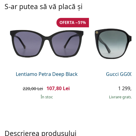
Persol
S-ar putea să vă placă și
Prada
OFERTA −51%
Toate mărcile
Lentiamo Petra Deep Black
Gucci GG002
107,80 Lei
1 299,00
220,00 Lei
În stoc
Livrare gratui
Descrierea produsului