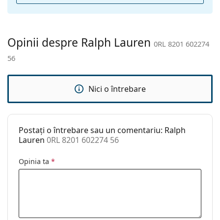
Suport:
Da
Lavetă pentru
Da
curățat:
Opinii despre Ralph Lauren
0RL 8201 602274
Altele
56
Sex:
Femei
Categorie:
Ochelari de soare
Nici o întrebare
Brand:
Ralph Lauren
Utilizare:
Modă
Postați o întrebare sau un comentariu: Ralph
Cod:
0RL 8201 602274 56
Lauren
0RL 8201 602274 56
Opinia ta
*