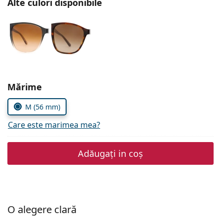
Alte culori disponibile
Persol
Prada
Toate mărcile
Alegeți parametrii
Mărime
M (56 mm)
Care este marimea mea?
Adăugați in coș
O alegere clară