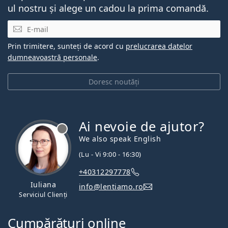
ul nostru și alege un cadou la prima comandă.
E-mail
Prin trimitere, sunteți de acord cu
prelucrarea datelor
dumneavoastră personale
.
Doresc noutăți
Ai nevoie de ajutor?
We also speak English
(Lu - Vi 9:00 - 16:30)
+40312297778
Iuliana
info@lentiamo.ro
Serviciul Clienți
Cumpărături online