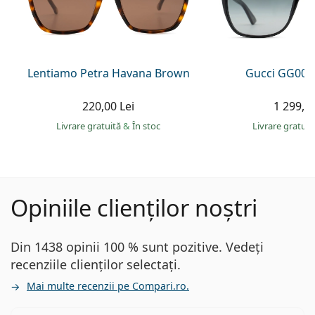
Lentiamo Petra Havana Brown
Gucci GG002
220,00 Lei
1 299,00
Livrare gratuită
&
În stoc
Livrare gratui
Opiniile clienților noștri
Din 1438 opinii 100 % sunt pozitive. Vedeți
recenziile clienților selectați.
Mai multe recenzii pe Compari.ro.