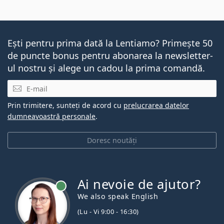
împotriva razelor UV dăunătoare.
Cele mai bine vândute cu picături oftalmice
Solunate
Eye Drops 15 ml
.
Ești pentru prima dată la Lentiamo? Primește 50
Acesta este un dispozitiv medical. Citiți instrucțiunile
de puncte bonus pentru abonarea la newsletter-
înainte de utilizare.
ul nostru și alege un cadou la prima comandă.
E-mail
Prin trimitere, sunteți de acord cu
prelucrarea datelor
dumneavoastră personale
.
Doresc noutăți
Ai nevoie de ajutor?
We also speak English
(Lu - Vi 9:00 - 16:30)