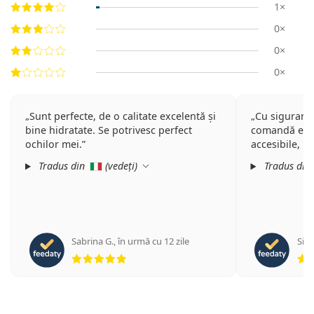
1×
0×
0×
0×
Sunt perfecte, de o calitate excelentă și
Cu siguranță
bine hidratate. Se potrivesc perfect
comandă este
ochilor mei.
accesibile, ia
Tradus din
(
vedeți
)
Tradus din
Sabrina G.
,
în urmă cu 12 zile
Silvi
Opinii 5 din 5