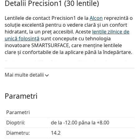
Detalii Precision1 (30 lentile)
Lentilele de contact Precision1 de la
Alcon
reprezintă o
soluție excelentă pentru o vedere clară și un confort
hidratant, la un preț accesibil. Aceste
lentile zilnice de
unică folosință
sunt concepute cu tehnologia
inovatoare SMARTSURFACE, care menține lentilele
clare și confortabile de la aplicare până la îndepărtare.
Pentru un echilibru între comoditate și performanță,
lentilele Precision1
sunt o alegere de încredere pentru
Mai multe detalii
mulți utilizatori.
Beneficii principale
Parametri
Fiabilitate pe tot parcursul zilei
– Tehnologia
Parametri
SMARTSURFACE menține un nivel de umiditate de
Dioptrii:
51% în nucleul lentilei și peste 80% la suprafață,
de la -12.00 pâna la +8.00
oferind un strat suplimentar de hidratare pentru o
Diametru:
14.2
vedere clară până la îndepărtare.