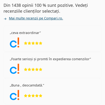
Clariti 1 day
Din 1438 opinii 100 % sunt pozitive. Vedeți
DAILIES Total 1
recenziile clienților selectați.
Mai multe recenzii pe Compari.ro.
Articole relevante de pe blogul
nostru
ceva extraordinar
Opinii 5 din 5
Cum să interpretați prescripția pentru lentilele de
contact
Perioada de acomodare cu lentilele: Cât timp
durează?
Foarte serioși și promti în expedierea comenzilor
Lentile hidrogel vs. silicon hidrogel
Opinii 5 din 5
Poți face duș cu lentilele de contact?
Filtrul UV din lentilele de contact contribuie la
protejarea corneei împotriva radiațiilor ultraviolete
periculoase. Totuși, lentilele nu acoperă întreaga
Buna , deocamdată.
suprafață a ochiului sau zona din jurul acestuia, de
Opinii 5 din 5
aceea combinația dintre lentilele de contact cu filtru
UV și
ochelarii de soare
reprezintă protecția ideală