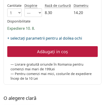
Gucci
Toate soluțiile
Cantitate
Dioptrie
Rază de curbură
Diametru
Toate mărcile
Persol
8.30
14.20
Prada
Disponibilitate
Expediere 10. 8.
Toate mărcile
+ selectați parametrii pentru al doilea ochi
Adăugați in coș
Livrare gratuită oriunde în Romania pentru
comenzi mai mari de 199Lei
Pentru comenzi mai mici, costurile de expediere
încep de la 10 Lei
O alegere clară