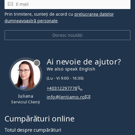
E-mail
Prin trimitere, sunteți de acord cu
prelucrarea datelor
dumneavoastră personale
.
Doresc noutăți
Ai nevoie de ajutor?
We also speak English
(Lu - Vi 9:00 - 16:30)
+40312297778
Iuliana
info@lentiamo.ro
Serviciul Clienți
Cumpărături online
Totul despre cumpărături