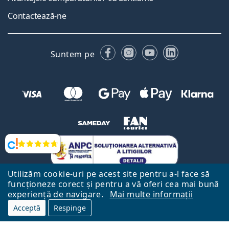
Contactează-ne
Facebook
Instagram
YouTube
LinkedIn
Suntem pe
Opinii
Utilizăm cookie-uri pe acest site pentru a-l face să
funcționeze corect și pentru a vă oferi cea mai bună
experiență de navigare.
Mai multe informații
Acceptă
Respinge
Către Pagina Principală
Mai sus