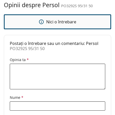
curățat:
Opinii despre Persol
PO3292S 95/31 50
Altele
Sex:
Unisex
Nici o întrebare
Categorie:
Ochelari de soare
Brand:
Persol
Postați o întrebare sau un comentariu: Persol
Utilizare:
Modă
PO3292S 95/31 50
Cod:
PO3292S 95/31 50
Opinia ta
*
Disponibil si cu
Nu
dioptrii:
Nume
*