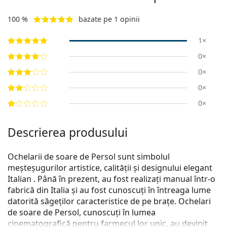
100 %
bazate pe 1 opinii
1×
0×
0×
0×
0×
Descrierea produsului
Ochelarii de soare de Persol sunt simbolul
meșteșugurilor artistice, calității și designului elegant
Italian . Până în prezent, au fost realizați manual într-o
fabrică din Italia și au fost cunoscuți în întreaga lume
datorită săgeților caracteristice de pe brațe. Ochelari
de soare de Persol, cunoscuți în lumea
cinematografică pentru farmecul lor unic, au devinit