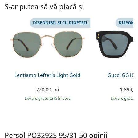
Persol
S-ar putea să vă placă și
Prada
DISPONIBIL SI CU DIOPTRII
DISPONIB
Toate mărcile
Lentiamo Lefteris Light Gold
Gucci GG108
220,00 Lei
1 899,00
Livrare gratuită
&
În stoc
Livrare gratui
Persol
PO3292S 95/31 50
opinii