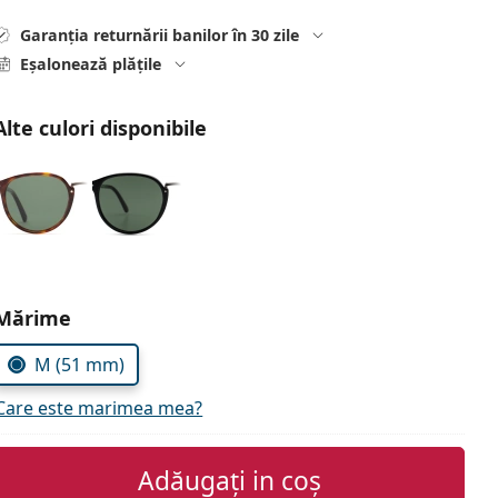
Garanția returnării banilor în 30 zile
Eșalonează plățile
Alte culori disponibile
Alegeți parametrii
Mărime
M (51 mm)
Care este marimea mea?
Adăugați in coș