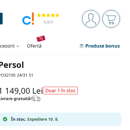
Panou de navigare
Opinii
Sunteți logat
Coșul de
4,8
/5
ccesorii
ofertă
Produse bonus
Persol
PO3210S 24/31 51
1 149,00 Lei
Doar 1 în stoc
Livrare gratuită!
În stoc.
Expediere 10. 8.