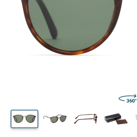
132 mm
Lățimea ramei
Lățime
lentilei
43 mm
51 mm
Înălțime lentilă
Lățimea lentilei