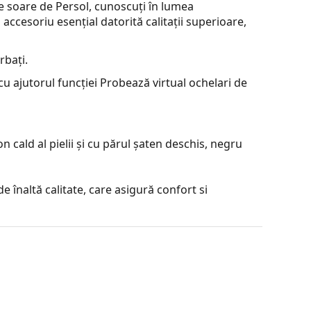
de soare de Persol, cunoscuți în lumea
accesoriu esențial datorită calitații superioare,
rbați.
u ajutorul funcției Probează virtual ochelari de
 cald al pielii și cu părul șaten deschis, negru
e înaltă calitate, care asigură confort si
a contrastul sau a distorsiona culorile.
e superioară, al cărei avantaj incontestabil este
ală se caracterizează prin proprietățile sale optice
entru producerea lentilelor pentru ochelarii