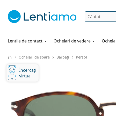
Căutare
Autentificare
Navigarea web-ului
Soluții
Cum comandați
Lentile de contact
Ochelari de vedere
Ochelar
Ochelari de soare
Bărbați
Persol
Încercați
virtual