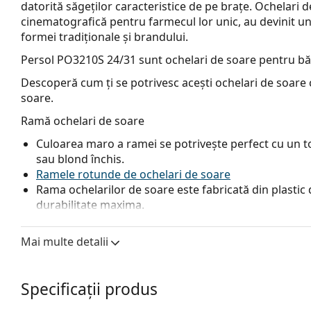
datorită săgeților caracteristice de pe brațe. Ochelari 
cinematografică pentru farmecul lor unic, au devinit un 
formei tradiționale și brandului.
Persol PO3210S 24/31
sunt ochelari de soare pentru bă
Descoperă cum ți se potrivesc acești ochelari de soare c
soare.
Ramă ochelari de soare
Culoarea maro a ramei se potrivește perfect cu un ton
sau blond închis.
Ramele rotunde de ochelari de soare
Rama ochelarilor de soare este fabricată din plastic d
durabilitate maxima.
Lentile ochelari de soare
Mai multe detalii
Lentilele verzi reduc intensitatea luminii fără a afect
Lentilele sunt fabricate din sticlă minerală de calitat
rezistența sa excepțională la zgârieturi. Sticla miner
Specificații produs
excelente în comparație cu alte materiale utilizate p