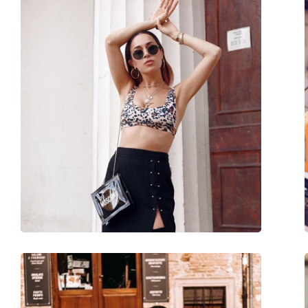
Sex:
Bărbați
Categorie:
Ochelari de soare
Brand:
Persol
Utilizare:
Modă
Cod:
PO3210S 24/31 51
Disponibil si cu dioptrii:
Nu