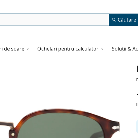
Căutare
i de soare
Ochelari pentru calculator
Soluții & A