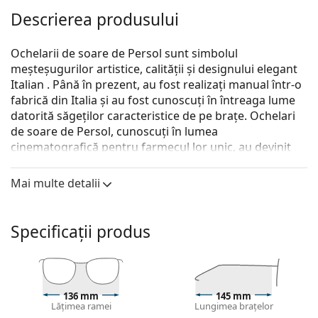
Descrierea produsului
Ochelarii de soare de Persol sunt simbolul
meșteșugurilor artistice, calității și designului elegant
Italian . Până în prezent, au fost realizați manual într-o
fabrică din Italia și au fost cunoscuți în întreaga lume
datorită săgeților caracteristice de pe brațe. Ochelari
de soare de Persol, cunoscuți în lumea
cinematografică pentru farmecul lor unic, au devinit
un accesoriu esențial datorită calitații superioare,
formei tradiționale și brandului.
Mai multe detalii
Persol PO2490S 1078B1 54
sunt ochelari de soare
pentru bărbați.
Specificații produs
Descoperă cum ți se potrivesc acești ochelari de soare
cu ajutorul funcției Probează virtual ochelari de soare.
Ramă ochelari de soare
136 mm
145 mm
Culoarea neagră a ramelor se potrivește perfect cu
Lățimea ramei
Lungimea brațelor