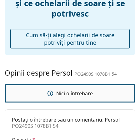
și ce ochelarii de soare ți se
Greutate:
135 g
potrivesc
Pernițe reglabile
Da
pentru nas:
Balama flexibilă:
Nu
Cum să-ţi alegi ochelarii de soare
potriviţi pentru tine
Accesorii
Suport:
Da
Lavetă pentru
Da
curățat:
Opinii despre Persol
PO2490S 1078B1 54
Altele
Sex:
Bărbați
Nici o întrebare
Categorie:
Ochelari de soare
Brand:
Persol
Postați o întrebare sau un comentariu: Persol
Utilizare:
Modă
PO2490S 1078B1 54
Cod:
PO2490S 1078B1 54
Opinia ta
*