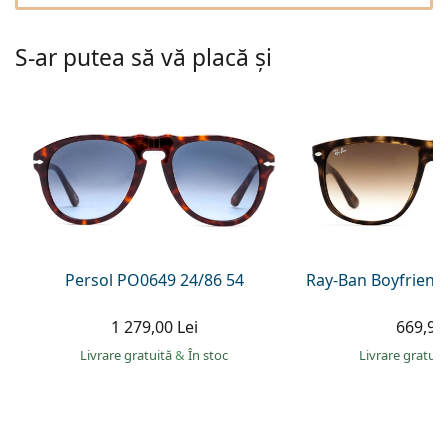
Gucci
Toate soluțiile
Toate mărcile
Persol
S-ar putea să vă placă și
Prada
Toate mărcile
Persol PO0649 24/86 54
Ray-Ban Boyfriend
1 279,00 Lei
669,90 
Livrare gratuită
&
În stoc
Livrare gratui