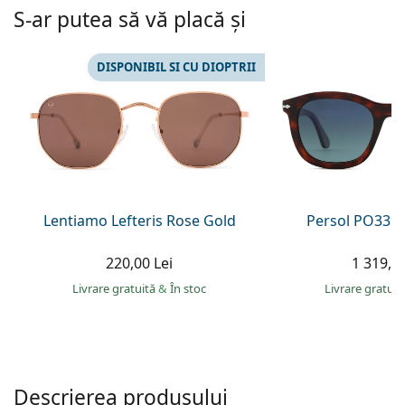
Persol
S-ar putea să vă placă și
Prada
DISPONIBIL SI CU DIOPTRII
Toate mărcile
Lentiamo Lefteris Rose Gold
Persol PO3395
220,00 Lei
1 319,00
Livrare gratuită
&
În stoc
Livrare gratui
Descrierea produsului