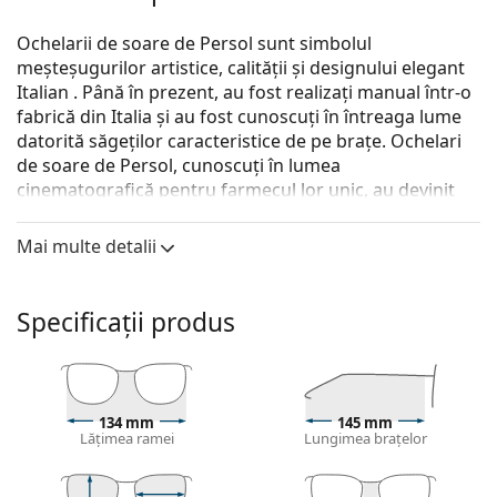
Ochelarii de soare de Persol sunt simbolul
meșteșugurilor artistice, calității și designului elegant
Italian . Până în prezent, au fost realizați manual într-o
fabrică din Italia și au fost cunoscuți în întreaga lume
datorită săgeților caracteristice de pe brațe. Ochelari
de soare de Persol, cunoscuți în lumea
cinematografică pentru farmecul lor unic, au devinit
un accesoriu esențial datorită calitații superioare,
formei tradiționale și brandului.
Mai multe detalii
Persol PO2483S 109132 52
sunt ochelari de soare
unisex.
Specificații produs
Descoperă cum ți se potrivesc acești ochelari de soare
cu ajutorul funcției Probează virtual ochelari de soare.
Ramă ochelari de soare
134 mm
145 mm
Culoarea neagră a ramelor se potrivește perfect cu
Lățimea ramei
Lungimea brațelor
un ton rece al pielii și cu părul blond deschis, șaten
deschis sau negru.