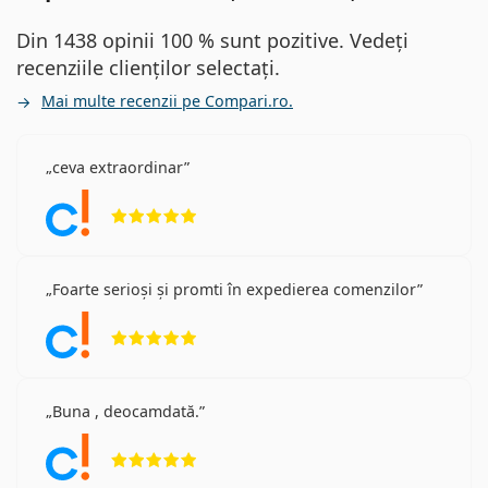
Din 1438 opinii 100 % sunt pozitive. Vedeți
recenziile clienților selectați.
Mai multe recenzii pe Compari.ro.
ceva extraordinar
Opinii 5 din 5
Foarte serioși și promti în expedierea comenzilor
Opinii 5 din 5
Buna , deocamdată.
Opinii 5 din 5