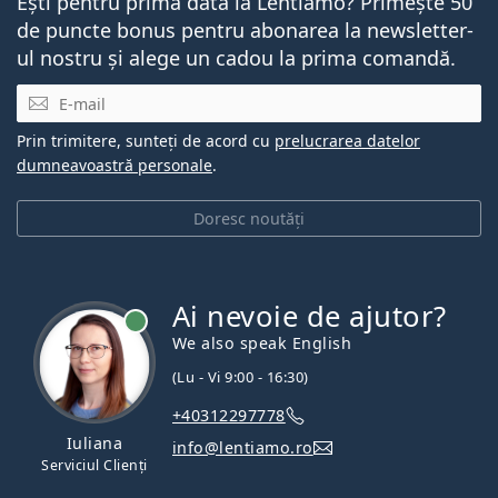
Ești pentru prima dată la Lentiamo? Primește 50
de puncte bonus pentru abonarea la newsletter-
ul nostru și alege un cadou la prima comandă.
E-mail
Prin trimitere, sunteți de acord cu
prelucrarea datelor
dumneavoastră personale
.
Doresc noutăți
Ai nevoie de ajutor?
We also speak English
(Lu - Vi 9:00 - 16:30)
+40312297778
Iuliana
info@lentiamo.ro
Serviciul Clienți