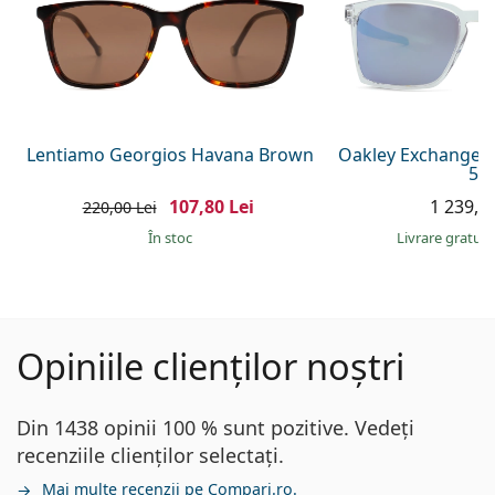
Lentiamo Georgios Havana Brown
Oakley Exchange 
56
107,80 Lei
1 239,00
220,00 Lei
În stoc
Livrare gratui
Opiniile clienților noștri
Din 1438 opinii 100 % sunt pozitive. Vedeți
recenziile clienților selectați.
Mai multe recenzii pe Compari.ro.