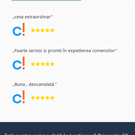
ceva extraordinar
Opinii 5 din 5
Foarte serioși și promti în expedierea comenzilor
Opinii 5 din 5
Buna , deocamdată.
Opinii 5 din 5