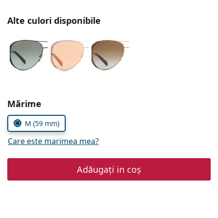
Persol
Alte culori disponibile
Prada
Toate mărcile
Alegeți parametrii
Mărime
M (59 mm)
Care este marimea mea?
Adăugați in coș