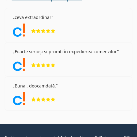
ceva extraordinar
Opinii 5 din 5
Foarte serioși și promti în expedierea comenzilor
Opinii 5 din 5
Buna , deocamdată.
Opinii 5 din 5