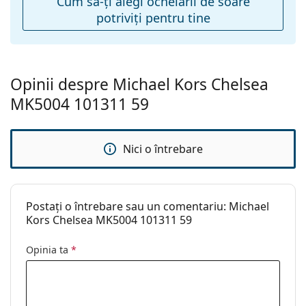
Cum să-ţi alegi ochelarii de soare
potriviţi pentru tine
Accesorii
Suport:
Da
Lavetă pentru
Da
curățat:
Opinii despre Michael Kors Chelsea
Altele
MK5004 101311 59
Sex:
Femei
Categorie:
Ochelari de soare
Nici o întrebare
Brand:
Michael Kors
Utilizare:
Modă
Postați o întrebare sau un comentariu: Michael
Cod:
0MK5004 101311 59
Kors Chelsea MK5004 101311 59
Disponibil si cu
Parțial (o singură corecție, sub ±3
Opinia ta
*
dioptrii:
dioptrii)