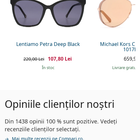
Lentiamo Petra Deep Black
Michael Kors Ch
1017R1
107,80 Lei
659,90 
220,00 Lei
În stoc
Livrare gratui
Opiniile clienților noștri
Din 1438 opinii 100 % sunt pozitive. Vedeți
recenziile clienților selectați.
Mai multe recenzii pe Compari.ro.