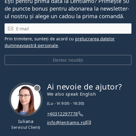
Ești pentru prima dată la Lentiamo? Primește 50
de puncte bonus pentru abonarea la newsletter-
ul nostru și alege un cadou la prima comandă.
E-mail
Prin trimitere, sunteți de acord cu
prelucrarea datelor
dumneavoastră personale
.
Doresc noutăți
Ai nevoie de ajutor?
We also speak English
(Lu - Vi 9:00 - 16:30)
+40312297778
Iuliana
info@lentiamo.ro
Serviciul Clienți