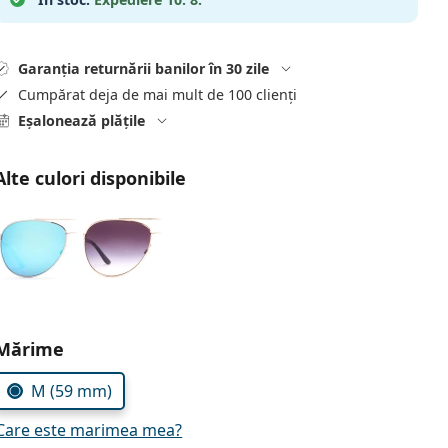
Garanția returnării banilor în 30 zile
Cumpărat deja de mai mult de 100 clienți
Eșalonează plățile
Alte culori disponibile
Alegeți parametrii
Mărime
M (59 mm)
Care este marimea mea?