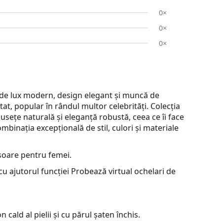
0×
0×
0×
 de lux modern, design elegant și muncă de
t, popular în rândul multor celebrități. Colecția
sețe naturală și eleganță robustă, ceea ce îi face
binația excepțională de stil, culori și materiale
soare pentru femei.
u ajutorul funcției Probează virtual ochelari de
cald al pielii și cu părul șaten închis.