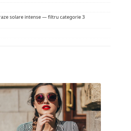
ea tocului și designul acestuia pot varia.
 raze solare intense — filtru categorie 3
jirea ochelarilor de soare. Este posibil ca unele
etă.
a găsi mai multe modele de la branduri populare.