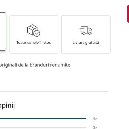
Toate ramele în stoc
Livrare gratuită
originali de la branduri renumite
pinii
4×
0×