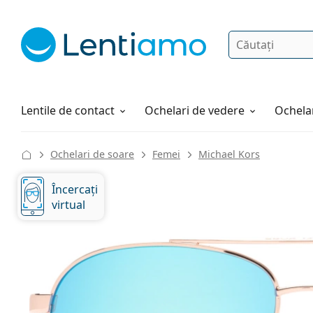
Căutare
Autentificare
Navigarea web-ului
Soluții
Cum comandați
Lentile de contact
Ochelari de vedere
Ochelar
Ochelari de soare
Femei
Michael Kors
Încercați
virtual