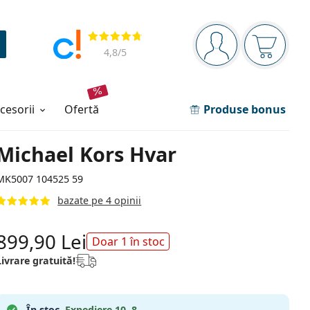
Panou de navigare
Opinii
Sunteți logat
Coșul de
4,8
/5
ccesorii
ofertă
Produse bonus
Michael Kors Hvar
MK5007 104525 59
bazate pe 4 opinii
899,90 Lei
Doar 1 în stoc
Livrare gratuită!
În stoc.
Expediere 10. 8.