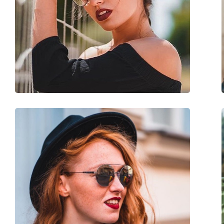
Lungimea brațelor:
135 mm
Lățimea punții nazale:
14 mm
Greutate:
145 g
Pernițe reglabile pentru nas:
Da
Accesorii
Suport:
Da
Lavetă pentru curățat:
Da
Altele
Sex:
Femei
Categorie:
Ochelari de soare
Brand:
Michael Kors
Utilizare:
Modă
Cod:
MK5007 104525 59