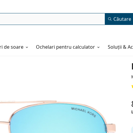
Căutare
i de soare
Ochelari pentru calculator
Soluții & A