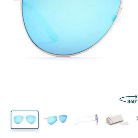
134 mm
Lățimea ramei
Lățime
lentilei
49 mm
59 mm
Înălțime lentilă
Lățimea lentilei