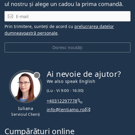
ul nostru și alege un cadou la prima comandă.
E-mail
Prin trimitere, sunteți de acord cu
prelucrarea datelor
dumneavoastră personale
.
Doresc noutăți
Ai nevoie de ajutor?
We also speak English
(Lu - Vi 9:00 - 16:30)
+40312297778
Iuliana
info@lentiamo.ro
Serviciul Clienți
Cumpărături online