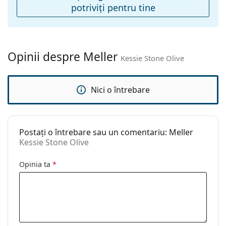
potriviţi pentru tine
Accesorii
Suport:
Da
Lavetă pentru
Da
curățat:
Opinii despre Meller
Kessie Stone Olive
Altele
Sex:
Unisex
Nici o întrebare
Categorie:
Ochelari de soare
Brand:
Meller
Postați o întrebare sau un comentariu: Meller
Utilizare:
Modă
Kessie Stone Olive
Cod:
Kessie Stone Olive
Opinia ta
*
Disponibil si cu
Nu
dioptrii: