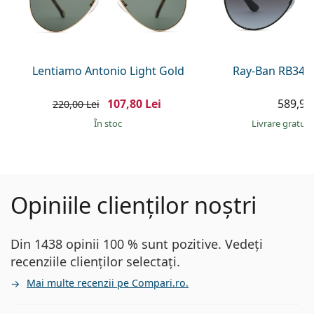
Lentiamo Antonio Light Gold
Ray-Ban RB345
107,80 Lei
589,90 
220,00 Lei
În stoc
Livrare gratui
Opiniile clienților noștri
Din 1438 opinii 100 % sunt pozitive. Vedeți
recenziile clienților selectați.
Mai multe recenzii pe Compari.ro.