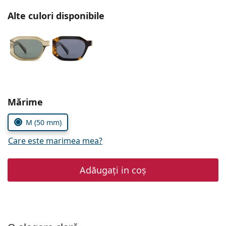
Persol
Alte culori disponibile
Prada
Toate mărcile
Alegeți parametrii
Mărime
M (50 mm)
Care este marimea mea?
Adăugați in coș