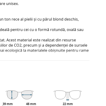
are unisex.
 ton rece al pielii și cu părul blond deschis,
ideală pentru cei cu o formă rotundă, ovală sau
at. Acest material este realizat din resurse
siilor de CO2, precum și a dependenței de sursele
ă mai ecologică la materialele obișnuite pentru rame
a contrastul sau a distorsiona culorile.
cetate Cellulose) oferă o claritate uimitoare a
helarii de soare oferă o vedere perfectă, elimină
țiilor ultraviolete. Îmbunătățesc rezoluția,
i de soare polarizați
filtrează reflexiile periculoase
e potriviți pentru șoferi, bicicliști, schiori și
39 mm
48 mm
22 mm