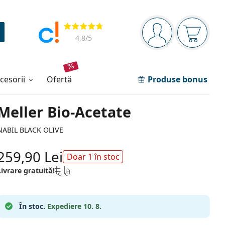
Panou de navigare
Opinii
Sunteți logat
Coșul de
4,8
/5
ccesorii
ofertă
Produse bonus
Meller Bio-Acetate
NABIL BLACK OLIVE
259,90 Lei
Doar 1 în stoc
Livrare gratuită!
În stoc.
Expediere 10. 8.