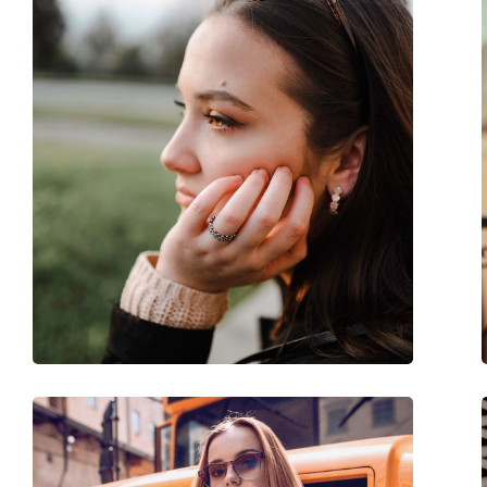
Forma ramei:
Pătrată
Culoarea ramei:
Negru
Materialul ramei :
Eco-friendly - Bio-ac
Mărime:
M
Lățimea ramei:
139 mm
Lungimea brațelor:
145 mm
Lățimea punții nazale:
22 mm
Greutate:
145 g
Pernițe reglabile pentru nas:
Nu
Balama flexibilă:
Nu
Accesorii
Suport:
Da
Lavetă pentru curățat:
Da
Altele