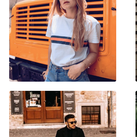
Sex:
Unisex
Categorie:
Ochelari de soare
Brand:
Meller
Utilizare:
Modă
Cod:
Nabil Black Olive