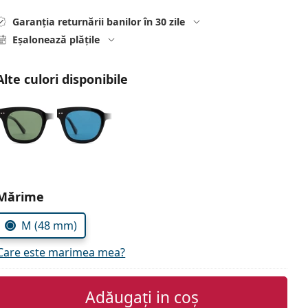
Garanția returnării banilor în 30 zile
Eșalonează plățile
Alte culori disponibile
Alegeți parametrii
Mărime
M (48 mm)
Care este marimea mea?
Adăugați in coș