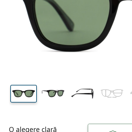
139 mm
Lățimea ramei
Lățime
lentilei
39 mm
48 mm
Înălțime lentilă
Lățimea lentilei
O alegere clară