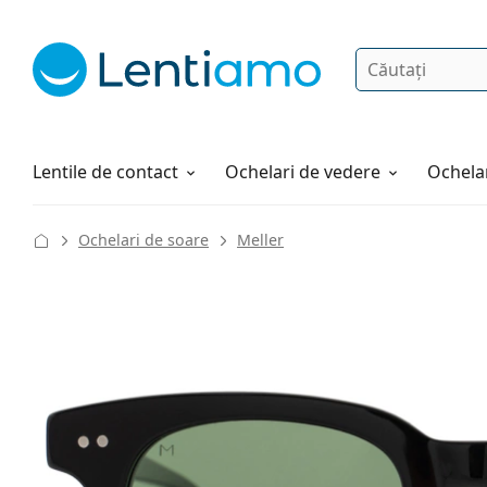
Căutare
Autentificare
Navigarea web-ului
Soluții
Cum comandați
Lentile de contact
Ochelari de vedere
Ochelar
Ochelari de soare
Meller