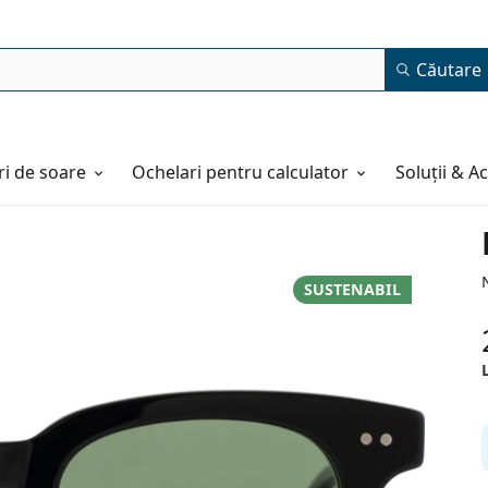
Căutare
i de soare
Ochelari pentru calculator
Soluții & A
SUSTENABIL