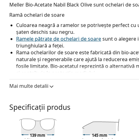
Meller Bio-Acetate Nabil Black Olive
sunt ochelari de so
Ramă ochelari de soare
Culoarea neagră a ramelor se potrivește perfect cu un
șaten deschis sau negru.
Ramele pătrate de ochelari de soare
sunt o alegere 
triunghiulară a feței.
Rama ochelarilor de soare este fabricată din bio-acet
naturale și regenerabile care ajută la reducerea emi
fosile limitate. Bio-acetatul reprezintă o alternativ
și contribuie la protecția mediului.
Lentile ochelari de soare
Mai multe detalii
Lentilele verzi reduc intensitatea luminii fără a afect
Lentilele moderne polarizate cu tehnologia TAC (Tri A
Specificații produs
imaginii și sunt foarte rezistente la zgâriere.
Datorită tehnologiei unice a
lentilelor polarizate
, oc
reflexiile nedorite și protejează ochii împotriva radia
profunzimea câmpului vizual și focalizarea.
Ochelari
și lumina albă reflectată. Acest lucru îi face deosebit d
139 mm
145 mm