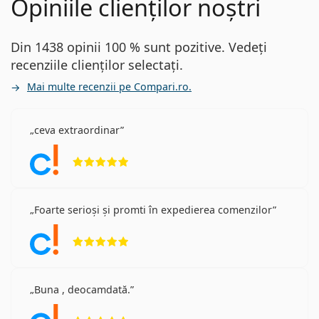
Opiniile clienților noștri
Din 1438 opinii 100 % sunt pozitive. Vedeți
recenziile clienților selectați.
Mai multe recenzii pe Compari.ro.
ceva extraordinar
Opinii 5 din 5
Foarte serioși și promti în expedierea comenzilor
Opinii 5 din 5
Buna , deocamdată.
Opinii 5 din 5