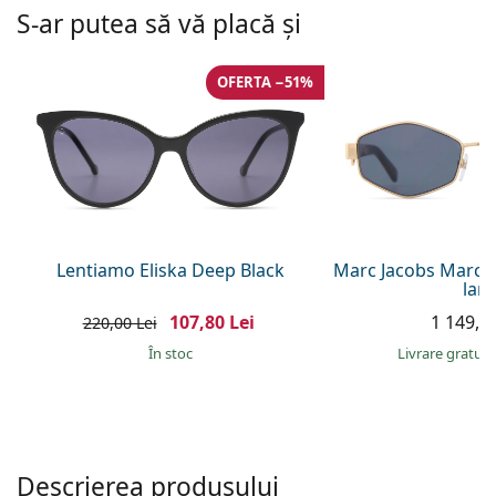
Persol
S-ar putea să vă placă și
Prada
OFERTA −51%
Toate mărcile
Lentiamo Eliska Deep Black
Marc Jacobs Marc 4
lanț
107,80 Lei
1 149,00
220,00 Lei
În stoc
Livrare gratui
Descrierea produsului