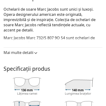
Ochelarii de soare Marc Jacobs sunt unici și luxoși.
Opera designerului american este originală,
imprevizibilă și de inspirație. Colecția de ochelari de
soare Marc Jacobs reflectă tendințele actuale, cu
accent pe detalii.
Marc Jacobs Marc 732/S 807 9O 54
sunt ochelari de
soare pentru femei.
Descoperă cum ți se potrivesc acești ochelari de soare
Mai multe detalii
cu ajutorul funcției Probează virtual ochelari de soare.
Ramă ochelari de soare
Specificații produs
Culoarea neagră a ramelor se potrivește perfect cu
un ton rece al pielii și cu părul blond deschis, șaten
deschis sau negru.
Ramele Cat Eye de ochelari de soare
sunt o alegere
136 mm
140 mm
ideală pentru cei cu fața ovală, în formă de inimă
Lățimea ramei
Lungimea brațelor
sau în formă de diamant.
Rama ochelarilor de soare este fabricată din plastic