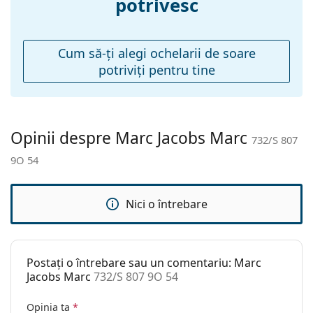
potrivesc
Pernițe reglabile
Nu
pentru nas:
Balama flexibilă:
Nu
Cum să-ţi alegi ochelarii de soare
potriviţi pentru tine
Accesorii
Suport:
Da
Lavetă pentru
Da
curățat:
Opinii despre Marc Jacobs Marc
732/S 807
Altele
9O 54
Sex:
Femei
Categorie:
Ochelari de soare
Nici o întrebare
Brand:
Marc Jacobs
Utilizare:
Modă
Postați o întrebare sau un comentariu: Marc
Cod:
732/S 807 9O 54
Jacobs Marc
732/S 807 9O 54
Opinia ta
*