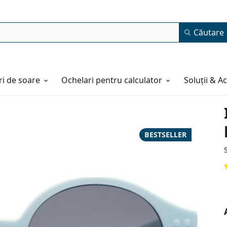
Căutare
i de soare
Ochelari pentru calculator
Soluții & A
BESTSELLER