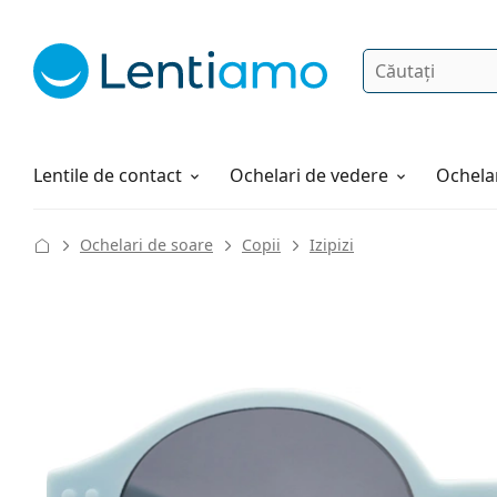
Căutare
Autentificare
Navigarea web-ului
Soluții
Cum comandați
Lentile de contact
Ochelari de vedere
Ochelar
Ochelari de soare
Copii
Izipizi