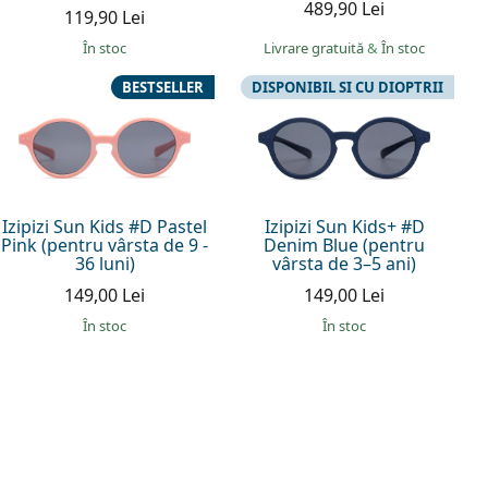
489,90 Lei
119,90 Lei
În stoc
Livrare gratuită
&
În stoc
BESTSELLER
DISPONIBIL SI CU DIOPTRII
Izipizi Sun Kids #D Pastel
Izipizi Sun Kids+ #D
Pink (pentru vârsta de 9 -
Denim Blue (pentru
36 luni)
vârsta de 3–5 ani)
149,00 Lei
149,00 Lei
În stoc
În stoc