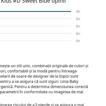
 Kids #D Sweet Blue
opinii
4×
0×
0×
0×
0×
ește un stil unic, combinații originale de culori și
șori, confortabili și la modă pentru întreaga
chelarii de soare de designer de la Izipizi sunt
 pentru a se asigura că sunt siguri. Linia Baby
lergenică. Pentru a determina dimensiunea corectă
parametrii în conformitate cu imaginea de mai
inarea riscului de a îi pierde și va asigura o mai