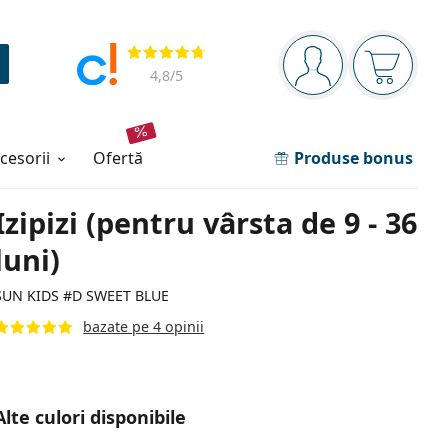
Panou de navigare
Opinii
Sunteți logat
Coșul de
4,8
/5
ccesorii
ofertă
Produse bonus
Izipizi (pentru vârsta de 9 - 36
luni)
SUN KIDS #D SWEET BLUE
bazate pe 4 opinii
Alte culori disponibile