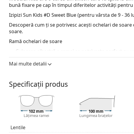
bună fixare pe cap în timpul diferitelor activități pentru 
Izipizi Sun Kids #D Sweet Blue (pentru vârsta de 9 - 36 l
Descoperă cum ți se potrivesc acești ochelari de soare c
soare.
Ramă ochelari de soare
Culoarea albastră a ramei se potrivește perfect cu un 
sau blond deschis.
Mai multe detalii
Ramele rotunde de ochelari de soare
Rama ochelarilor de soare este fabricată din plastic d
durabilitate maxima.
Specificații produs
Lentilele originale pot fi înlocuite cu lentile personali
Lentile ochelari de soare
Lentilele gri reduc intensitatea luminii fără a afecta 
Lentilele sunt fabricate din plastic, ale cărui avanta
102 mm
100 mm
Lățimea ramei
Lungimea brațelor
rezistența la fisuri.
Datorită tehnologiei unice a
lentilelor polarizate
, oc
Lentile
reflexiile nedorite și protejează ochii împotriva radia