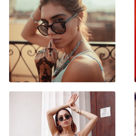
Materialul ramei :
Plastic
Mărime:
XXS
Lățimea ramei:
102 mm
Lungimea brațelor:
100 mm
Lățimea punții nazale:
9 mm
Greutate:
105 g
Pernițe reglabile pentru nas:
Nu
Balama flexibilă:
Nu
Accesorii
Suport:
Nu
Lavetă pentru curățat:
Nu
Altele
Sex:
Copii
Vârstă:
9 - 36 luni