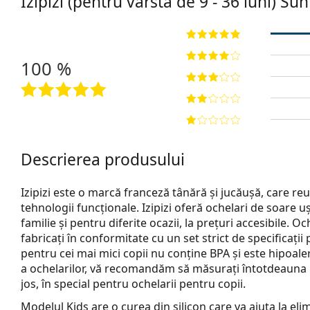
Izipizi (pentru vârsta de 9 - 36 luni)
Sun
100 %
Descrierea produsului
Izipizi este o marcă franceză tânără și jucăușă, care reun
tehnologii funcționale. Izipizi oferă ochelari de soare u
familie și pentru diferite ocazii, la prețuri accesibile. O
fabricați în conformitate cu un set strict de specificații
pentru cei mai mici copii nu conține BPA și este hipoa
a ochelarilor, vă recomandăm să măsurați întotdeauna 
jos, în special pentru ochelarii pentru copii.
Modelul Kids are o curea din silicon care va ajuta la elim