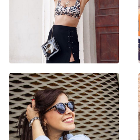
Categorie:
Ochelari de soare
Brand:
Izipizi
Utilizare:
Modă
Cod:
Sun Kids #D Sweet 
Disponibil si cu dioptrii:
Da