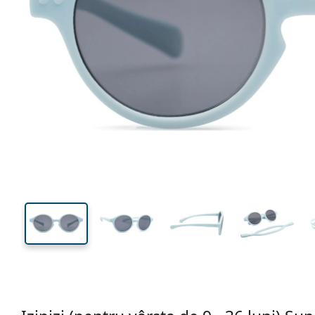
102 mm
Lățimea ramei
Lățime
lentilei
33 mm
37 mm
Înălțime lentilă
Lățimea lentilei