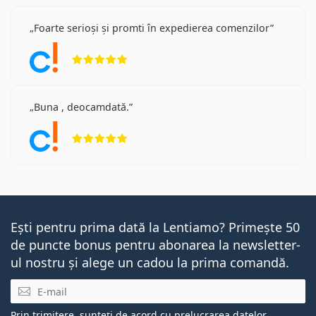
Foarte serioși și promti în expedierea comenzilor
Opinii 5 din 5
Buna , deocamdată.
Opinii 5 din 5
Ești pentru prima dată la Lentiamo? Primește 50
de puncte bonus pentru abonarea la newsletter-
ul nostru și alege un cadou la prima comandă.
E-mail
Prin trimitere, sunteți de acord cu
prelucrarea datelor