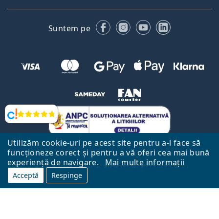
Facebook
Instagram
YouTube
LinkedIn
Suntem pe
Opinii
Utilizăm cookie-uri pe acest site pentru a-l face să
funcționeze corect și pentru a vă oferi cea mai bună
experiență de navigare.
Mai multe informații
Acceptă
Respinge
Către Pagina Principală
Mai sus
Lentiamo.ro este deținut și operat de către Lentiamo s.r.o., Republica
Cehă
Aici pentru tine de 18 ani.