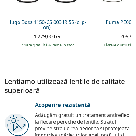
Persol
Prada
Hugo Boss 1150/CS 003 IR 55 (clip-
Puma PE0027
on)
Toate mărcile
1 279,00 Lei
209,90 
Livrare gratuită
&
ramă în stoc
Livrare gratuită
&
Lentiamo utilizează lentile de calitate
superioară
Acoperire rezistentă
Adăugăm gratuit un tratament antireflex
la fiecare pereche de lentile. Stratul
previne strălucirea nedorită și protejează
împotriva zgârieturilor, apei, prafului și