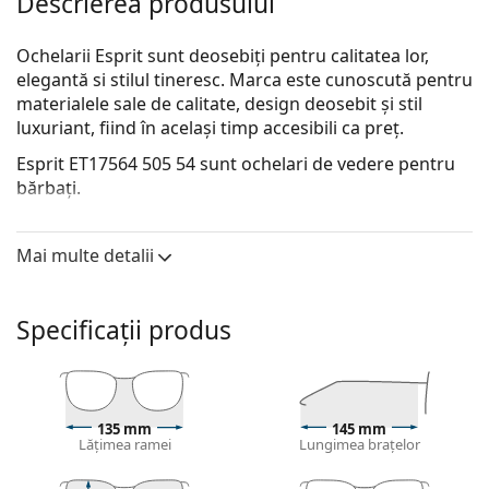
Descrierea produsului
Ochelarii Esprit sunt deosebiți pentru calitatea lor,
elegantă si stilul tineresc. Marca este cunoscută pentru
materialele sale de calitate, design deosebit și stil
luxuriant, fiind în același timp accesibili ca preț.
Esprit ET17564 505 54
sunt ochelari de vedere pentru
bărbați.
Descoperă cum ți se potrivesc acești ochelari de
vedere cu ajutorul funcției Probează ochelari de
Mai multe detalii
vedere virtual.
Ramă ochelari
Specificații produs
Culoarea gri a ramei se potrivește perfect cu un ton
de piele rece și cu părul roșcat, gri, alb sau blond
închis.
Ramele dreptunghiulare sunt o alegere ideală
135 mm
145 mm
pentru cei cu o formă ovală sau rotundă a feței.
Lățimea ramei
Lungimea brațelor
Rama ochelarilor este realizată din plastic de înaltă
calitate, care oferă o durabilitate ridicată, purtare