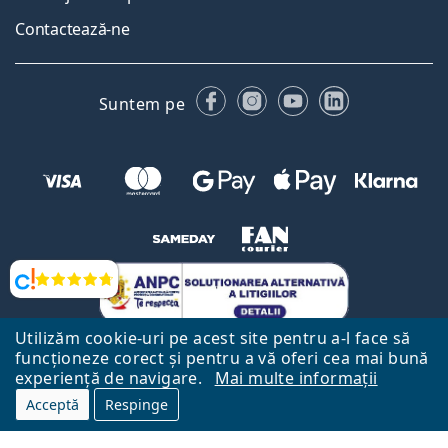
Contactează-ne
Facebook
Instagram
YouTube
LinkedIn
Suntem pe
Opinii
Utilizăm cookie-uri pe acest site pentru a-l face să
funcționeze corect și pentru a vă oferi cea mai bună
experiență de navigare.
Mai multe informații
Acceptă
Respinge
Către Pagina Principală
Mai sus