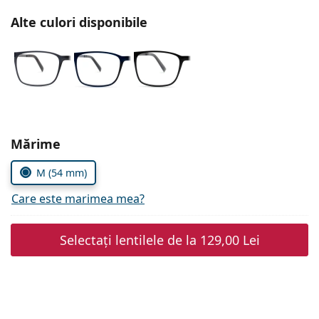
Persol
Alte culori disponibile
Prada
Toate mărcile
Alegeți parametrii
Mărime
M (54 mm)
Care este marimea mea?
Selectați lentilele de la
129,00 Lei