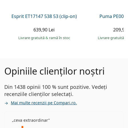
Esprit ET17147 538 53 (clip-on)
Puma PE0027
639,90 Lei
209,90 
Livrare gratuită
&
ramă în stoc
Livrare gratuită
&
Opiniile clienților noștri
Din 1438 opinii 100 % sunt pozitive. Vedeți
recenziile clienților selectați.
Mai multe recenzii pe Compari.ro.
ceva extraordinar