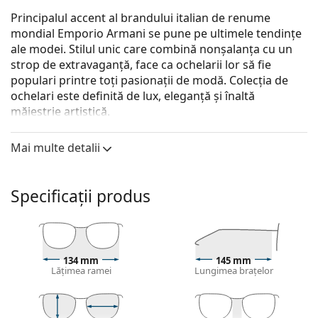
Principalul accent al brandului italian de renume
mondial Emporio Armani se pune pe ultimele tendințe
ale modei. Stilul unic care combină nonșalanța cu un
strop de extravaganță, face ca ochelarii lor să fie
populari printre toți pasionații de modă. Colecția de
ochelari este definită de lux, eleganță și înaltă
măiestrie artistică.
Emporio Armani 0EA1061 3014 55
sunt ochelari de
Mai multe detalii
vedere pentru bărbați.
Ramă ochelari
Specificații produs
Culoarea neagră a ramei se potrivește perfect cu un
ton de piele rece și cu părul blond deschis, șaten
deschis sau negru.
Ramele dreptunghiulare sunt o alegere ideală
pentru cei cu o formă ovală sau rotundă a feței.
134 mm
145 mm
Lățimea ramei
Lungimea brațelor
Rama ochelarilor este realizată din metal, care își
menține bine forma, oferă o stabilitate ridicată și un
aspect unic.