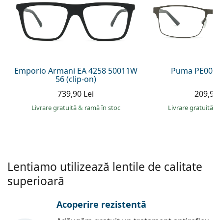
Persol
Prada
Toate mărcile
Emporio Armani EA 4258 50011W
Puma PE0027
56 (clip-on)
739,90 Lei
209,90 
Livrare gratuită
&
ramă în stoc
Livrare gratuită
&
Lentiamo utilizează lentile de calitate
superioară
Acoperire rezistentă