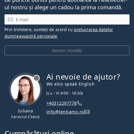
ul nostru și alege un cadou la prima comandă.
E-mail
Prin trimitere, sunteți de acord cu
prelucrarea datelor
dumneavoastră personale
.
Doresc noutăți
Ai nevoie de ajutor?
We also speak English
(Lu - Vi 9:00 - 16:30)
+40312297778
Iuliana
info@lentiamo.ro
Serviciul Clienți
Cumpărături online