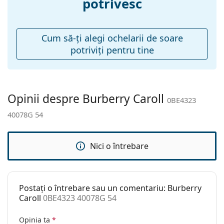
potrivesc
Pernițe reglabile
Nu
pentru nas:
Balama flexibilă:
Nu
Cum să-ţi alegi ochelarii de soare
potriviţi pentru tine
Accesorii
Suport:
Da
Lavetă pentru
Da
curățat:
Opinii despre Burberry Caroll
0BE4323
Altele
40078G 54
Sex:
Femei
Categorie:
Ochelari de soare
Nici o întrebare
Brand:
Burberry
Utilizare:
Modă
Postați o întrebare sau un comentariu: Burberry
Cod:
0BE4323 40078G 54
Caroll
0BE4323 40078G 54
Opinia ta
*