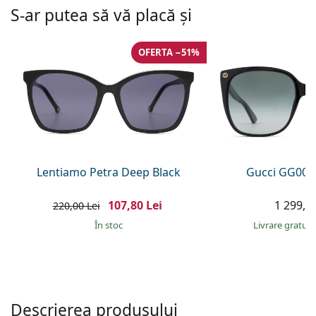
Persol
S-ar putea să vă placă și
Prada
OFERTA −51%
Toate mărcile
Lentiamo Petra Deep Black
Gucci GG002
107,80 Lei
1 299,00
220,00 Lei
În stoc
Livrare gratui
Descrierea produsului