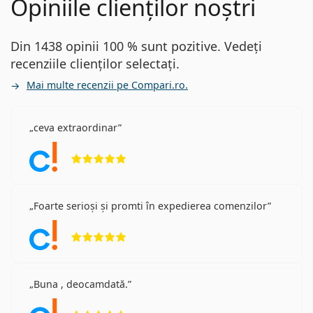
Opiniile clienților noștri
Din 1438 opinii 100 % sunt pozitive. Vedeți
recenziile clienților selectați.
Mai multe recenzii pe Compari.ro.
ceva extraordinar
Opinii 5 din 5
Foarte serioși și promti în expedierea comenzilor
Opinii 5 din 5
Buna , deocamdată.
Opinii 5 din 5