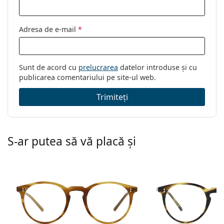
Brand:
Vogue
Cod:
0VO5326 2760 51
Adresa de e-mail
*
Sunt de acord cu
prelucrarea
datelor introduse și cu
publicarea comentariului pe site-ul web.
Trimiteți
S-ar putea să vă placă și