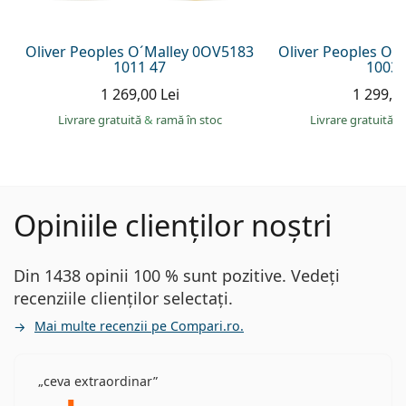
Oliver Peoples O´Malley 0OV5183
Oliver Peoples O´
1011 47
1003 
1 269,00 Lei
1 299,00
Livrare gratuită
&
ramă în stoc
Livrare gratuită
&
Opiniile clienților noștri
Din 1438 opinii 100 % sunt pozitive. Vedeți
recenziile clienților selectați.
Mai multe recenzii pe Compari.ro.
ceva extraordinar