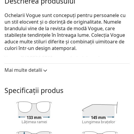
Descrierea produsului
Ochelarii Vogue sunt concepuți pentru persoanele cu
un stil elocvent și o dorință de originalitate. Numele
brandului vine de la revista de modă Vogue, care
stabilește tendințele în întreaga lume. Colecția Vogue
aduce multe stiluri diferite și combinații uimitoare de
culori într-un design atemporal.
Vogue 0VO5326 2760
sunt ochelari de vedere pentru
bărbați.
Mai multe detalii
Descoperă cum ți se potrivesc acești ochelari de
vedere cu ajutorul funcției Probează ochelari de
vedere virtual.
Specificații produs
Ramă ochelari
Culoarea albastră a ramei se potrivește perfect cu
un ton de piele rece și cu părul șaten deschis, negru
133 mm
145 mm
sau blond deschis.
Lățimea ramei
Lungimea brațelor
Ramele rotunde sunt o alegere ideală pentru cei cu
o formă de față pătrată sau ovală.