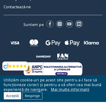
Contactează-ne
Facebook
Instagram
YouTube
LinkedIn
Suntem pe
Opinii
Utilizăm cookie-uri pe acest site pentru a-l face să
funcționeze corect și pentru a vă oferi cea mai bună
experiență de navigare.
Mai multe informații
Acceptă
Respinge
Către Pagina Principală
Mai sus