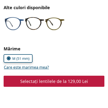
Persol
Alte culori disponibile
Prada
Toate mărcile
Alegeți parametrii
Mărime
M (51 mm)
Care este marimea mea?
Selectați lentilele de la
129,00 Lei