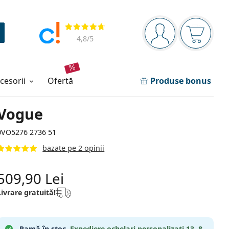
Panou de navigare
Opinii
Sunteți logat
Coșul de
4,8
/5
ccesorii
ofertă
Produse bonus
Vogue
0VO5276 2736 51
bazate pe 2 opinii
509,90 Lei
Livrare gratuită!
Ramă în stoc.
Expediere ochelari personalizați
13. 8.