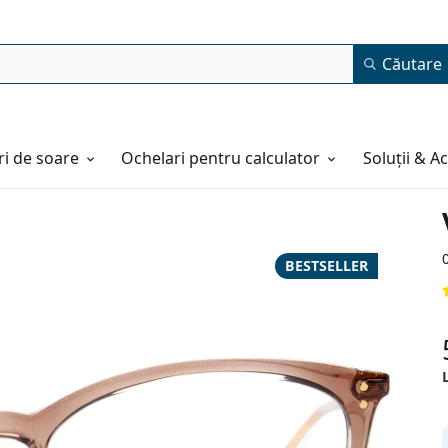
Căutare
i de soare
Ochelari pentru calculator
Soluții & A
BESTSELLER