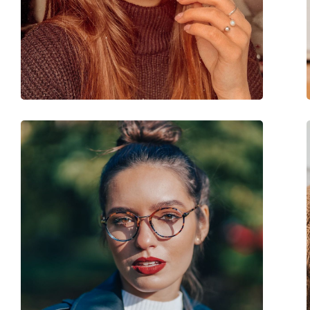
Altele
Sex:
Femei
Categorie:
Ochelari de vedere
Brand:
Vogue
Cod:
0VO5276 2736 51