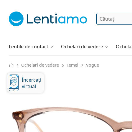
Căutare
Autentificare
Navigarea web-ului
Soluții
Cum comandați
Lentile de contact
Ochelari de vedere
Ochelar
Ochelari de vedere
Femei
Vogue
Încercați
virtual