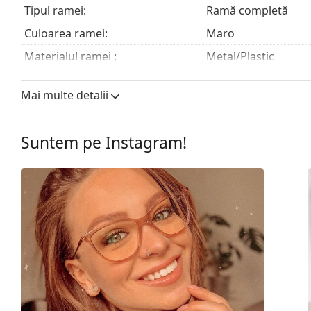
Tipul ramei:
Ramă completă
Culoarea ramei:
Maro
Materialul ramei :
Metal/Plastic
Mărime:
S
Mai multe detalii
Lățimea ramei:
131 mm
Lungimea brațelor:
140 mm
Suntem pe Instagram!
Lățimea punții nazale:
17 mm
Greutate:
40 g
Pernițe reglabile pentru nas:
Nu
Balama flexibilă:
Nu
Clip-on:
Nu
Accesorii
Suport:
Da
Lavetă pentru curățat:
Da