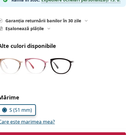
Garanția returnării banilor în 30 zile
Eșalonează plățile
Alte culori disponibile
Alegeți parametrii
Mărime
S (51 mm)
Care este marimea mea?