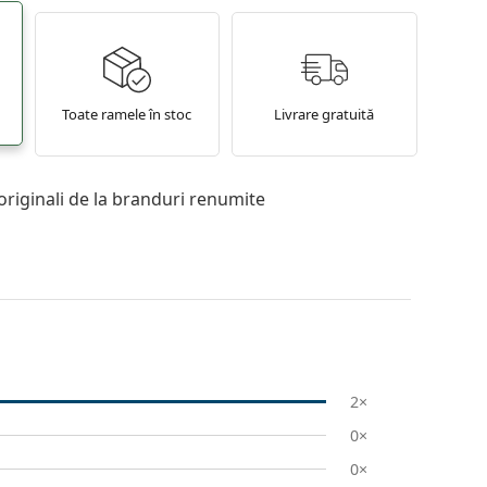
Toate ramele în stoc
Livrare gratuită
originali de la branduri renumite
2×
0×
0×