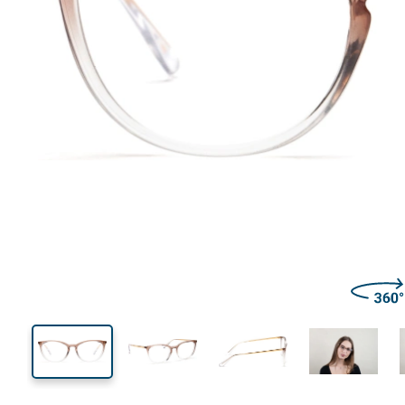
131 mm
Lățimea ramei
Lățime
lentilei
40 mm
51 mm
Înălțime lentilă
Lățimea lentilei