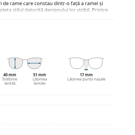
 de rame care constau dintr-o față a ramei și
ta stilul datorită designului lor vizibil. Printre
a, faptul că înglobează complet lentila și, în
tip de rame este potrivit pentru toate lentilele,
 și designul acesteia pot varia.
jirea ochelarilor. Este posibil ca unele modele să
 a găsi mai multe modele sau consultă
ghidul
40 mm
51 mm
17 mm
ege.
Înălțime
Lățimea
Lățimea punții nazale
lentilă
lentilei
inte de utilizare.