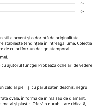
0×
0×
til elocvent și o dorință de originalitate.
 stabilește tendințele în întreaga lume. Colecția
re de culori într-un design atemporal.
emei.
 cu ajutorul funcției Probează ochelari de vedere
 cald al pielii și cu părul șaten deschis, negru
 față ovală, în formă de inimă sau de diamant.
metal și plastic. Oferă o durabilitate ridicată,