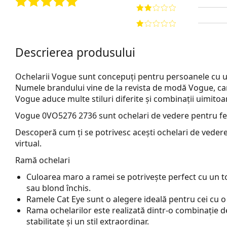
Descrierea produsului
Ochelarii Vogue sunt concepuți pentru persoanele cu un s
Numele brandului vine de la revista de modă Vogue, care
Vogue aduce multe stiluri diferite și combinații uimitoa
Vogue 0VO5276 2736
sunt ochelari de vedere pentru f
Descoperă cum ți se potrivesc acești ochelari de vedere
virtual.
Ramă ochelari
Culoarea maro a ramei se potrivește perfect cu un ton
sau blond închis.
Ramele Cat Eye sunt o alegere ideală pentru cei cu o
Rama ochelarilor este realizată dintr-o combinație de 
stabilitate și un stil extraordinar.