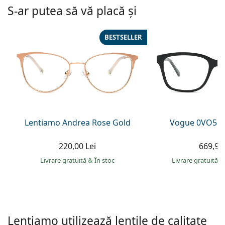
Persol
S-ar putea să vă placă și
Prada
BESTSELLER
Toate mărcile
Lentiamo Andrea Rose Gold
Vogue 0VO557
220,00 Lei
669,90 
Livrare gratuită
&
În stoc
Livrare gratuită
&
Lentiamo utilizează lentile de calitate