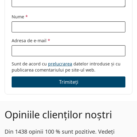
Sex:
Femei
Nume
*
Categorie:
Ochelari de vedere
Brand:
Vogue
Cod:
0VO4094 5089 54
Adresa de e-mail
*
Sunt de acord cu
prelucrarea
datelor introduse și cu
publicarea comentariului pe site-ul web.
Trimiteți
Opiniile clienților noștri
Din 1438 opinii 100 % sunt pozitive. Vedeți