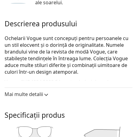
ale soarelui.
Descrierea produsului
Ochelarii Vogue sunt concepuți pentru persoanele cu
un stil elocvent și o dorință de originalitate. Numele
brandului vine de la revista de modă Vogue, care
stabilește tendințele în întreaga lume. Colecția Vogue
aduce multe stiluri diferite și combinații uimitoare de
culori într-un design atemporal.
Vogue 0VO4094 5089 54
sunt ochelari de vedere
pentru femei.
Mai multe detalii
Ramă ochelari
Culoarea roz a ramei se potrivește perfect cu un ton
Specificații produs
de piele rece și cu părul șaten deschis sau blond
deschis.
Ramele pătrate sunt o alegere ideală pentru cei cu
o formă rotundă, ovală sau triunghiulară a feței.