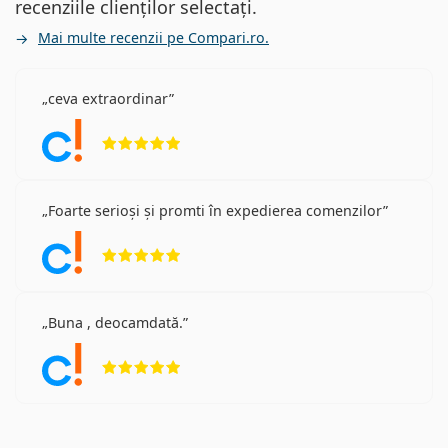
recenziile clienților selectați.
Mai multe recenzii pe Compari.ro.
ceva extraordinar
Opinii 5 din 5
Foarte serioși și promti în expedierea comenzilor
Opinii 5 din 5
Buna , deocamdată.
Opinii 5 din 5