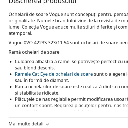
Descrierea produsului
Ochelarii de soare Vogue sunt concepuți pentru persoane
originalitate. Numele brandului vine de la revista de mo
lume. Colecția Vogue aduce multe stiluri diferite și com
atemporal.
Vogue 0VO 4223S 323/11 54
sunt ochelari de soare pen
Ramă ochelari de soare
Culoarea albastră a ramei se potrivește perfect cu un 
sau blond deschis.
Ramele Cat Eye de ochelari de soare
sunt o alegere i
sau în formă de diamant.
Rama ochelarilor de soare este realizată dintr-o comb
și stabilitate ridicate.
Plăcuțele de nas reglabile permit modificarea ușoară a
un confort sporit. Reglarea plăcuțelor pentru nas tr
experiență pentru a preveni deteriorarea sau rupere
Lentile ochelari de soare
Mai multe detalii