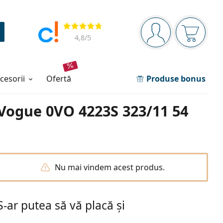
Panou de navigare
Opinii
Sunteți logat
Coșul de
4,8
/5
ccesorii
ofertă
Produse bonus
Vogue 0VO 4223S 323/11 54
Nu mai vindem acest produs.
S-ar putea să vă placă și