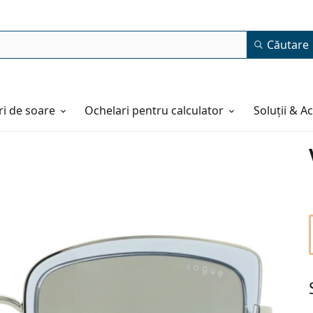
Căutare
i de soare
Ochelari pentru calculator
Soluții & A