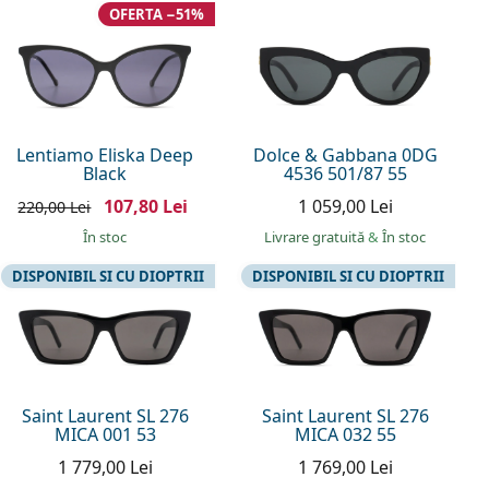
OFERTA −51%
Lentiamo Eliska Deep
Dolce & Gabbana 0DG
Black
4536 501/87 55
107,80 Lei
1 059,00 Lei
220,00 Lei
În stoc
Livrare gratuită
&
În stoc
DISPONIBIL SI CU DIOPTRII
DISPONIBIL SI CU DIOPTRII
Saint Laurent SL 276
Saint Laurent SL 276
MICA 001 53
MICA 032 55
1 779,00 Lei
1 769,00 Lei