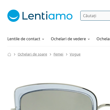
Căutare
Autentificare
Navigarea web-ului
Soluții
Cum comandați
Lentile de contact
Ochelari de vedere
Ochelar
Ochelari de soare
Femei
Vogue