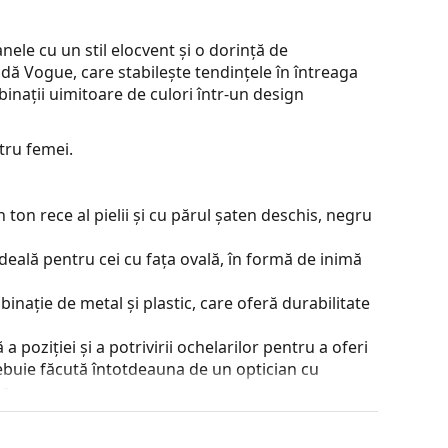
le cu un stil elocvent și o dorință de
dă Vogue, care stabilește tendințele în întreaga
binații uimitoare de culori într-un design
tru femei.
ton rece al pielii și cu părul șaten deschis, negru
deală pentru cei cu fața ovală, în formă de inimă
inație de metal și plastic, care oferă durabilitate
 poziției și a potrivirii ochelarilor pentru a oferi
ebuie făcută întotdeauna de un optician cu
a.