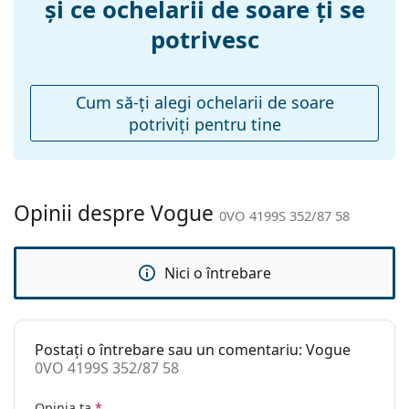
și ce ochelarii de soare ți se
Greutate:
100 g
potrivesc
Pernițe reglabile
Da
pentru nas:
Balama flexibilă:
Nu
Cum să-ţi alegi ochelarii de soare
potriviţi pentru tine
Accesorii
Suport:
Da
Lavetă pentru
Da
curățat:
Opinii despre Vogue
0VO 4199S 352/87 58
Altele
Sex:
Femei
Nici o întrebare
Categorie:
Ochelari de soare
Brand:
Vogue
Postați o întrebare sau un comentariu: Vogue
Utilizare:
Modă
0VO 4199S 352/87 58
Cod:
0VO 4199S 352/87 58
Opinia ta
*