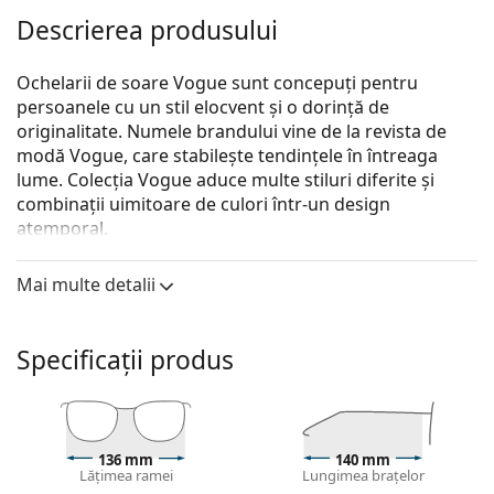
Descrierea produsului
Ochelarii de soare Vogue sunt concepuți pentru
persoanele cu un stil elocvent și o dorință de
originalitate. Numele brandului vine de la revista de
modă Vogue, care stabilește tendințele în întreaga
lume. Colecția Vogue aduce multe stiluri diferite și
combinații uimitoare de culori într-un design
atemporal.
Vogue 0VO 4199S 352/87 58
sunt ochelari de soare
Mai multe detalii
pentru femei.
Descoperă cum ți se potrivesc acești ochelari de soare
cu ajutorul funcției Probează virtual ochelari de soare.
Specificații produs
Ramă ochelari de soare
Culoarea neagră a ramelor se potrivește perfect cu
un ton rece al pielii și cu părul blond deschis, șaten
136 mm
140 mm
deschis sau negru.
Lățimea ramei
Lungimea brațelor