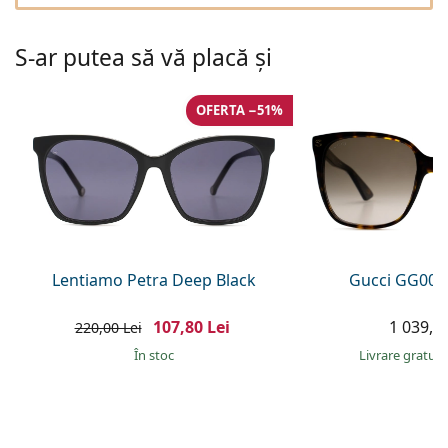
Gucci
Toate soluțiile
Toate mărcile
Persol
S-ar putea să vă placă și
Prada
OFERTA −51%
Toate mărcile
Lentiamo Petra Deep Black
Gucci GG002
107,80 Lei
1 039,00
220,00 Lei
În stoc
Livrare gratui