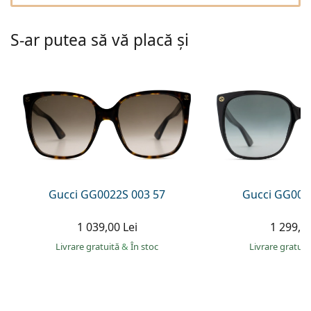
Gucci
Toate soluțiile
Toate mărcile
Persol
S-ar putea să vă placă și
Prada
Toate mărcile
Gucci GG0022S 003 57
Gucci GG002
1 039,00 Lei
1 299,00
Livrare gratuită
&
În stoc
Livrare gratui