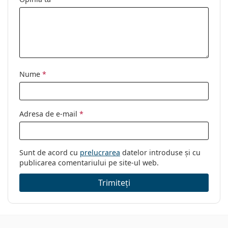
Utilizare:
Modă
Cod:
0VO 4199S 323/4S 58
Nume
*
Adresa de e-mail
*
Sunt de acord cu
prelucrarea
datelor introduse și cu
publicarea comentariului pe site-ul web.
Trimiteți