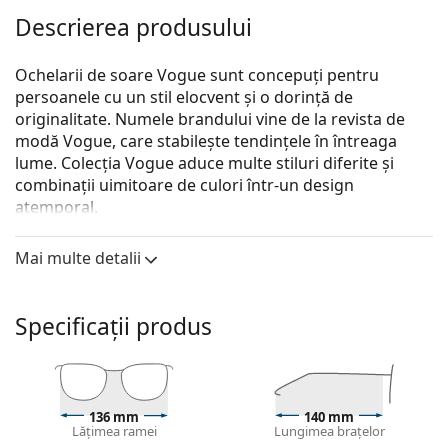
Descrierea produsului
Ochelarii de soare Vogue sunt concepuți pentru
persoanele cu un stil elocvent și o dorință de
originalitate. Numele brandului vine de la revista de
modă Vogue, care stabilește tendințele în întreaga
lume. Colecția Vogue aduce multe stiluri diferite și
combinații uimitoare de culori într-un design
atemporal.
Vogue 0VO 4199S 323/4S 58
sunt ochelari de soare
Mai multe detalii
pentru femei.
Descoperă cum ți se potrivesc acești ochelari de soare
cu ajutorul funcției Probează virtual ochelari de soare.
Specificații produs
Ramă ochelari de soare
Culoarea argintie a ramei se potrivește perfect cu
un ton rece al pielii și cu părul roșcat, gri, alb sau
136 mm
140 mm
blond închis.
Lățimea ramei
Lungimea brațelor