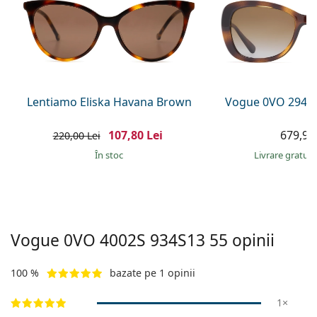
Persol
Prada
Toate mărcile
Lentiamo Eliska Havana Brown
Vogue 0VO 2943
107,80 Lei
679,90 
220,00 Lei
În stoc
Livrare gratui
Vogue
0VO 4002S 934S13 55
opinii
100 %
bazate pe 1 opinii
1×