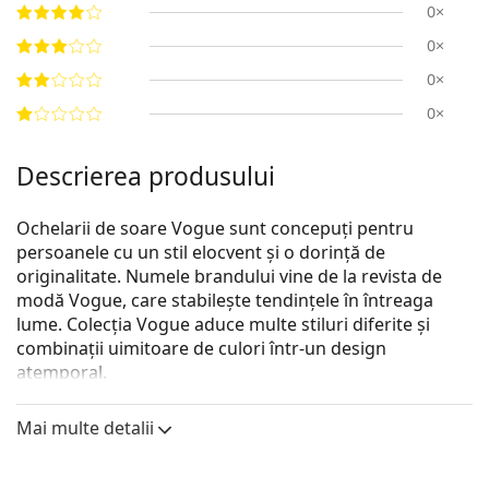
0×
0×
0×
0×
Descrierea produsului
Ochelarii de soare Vogue sunt concepuți pentru
persoanele cu un stil elocvent și o dorință de
originalitate. Numele brandului vine de la revista de
modă Vogue, care stabilește tendințele în întreaga
lume. Colecția Vogue aduce multe stiluri diferite și
combinații uimitoare de culori într-un design
atemporal.
Vogue 0VO 4002S 934S13 55
sunt ochelari de soare
Mai multe detalii
pentru femei.
Descoperă cum ți se potrivesc acești ochelari de soare