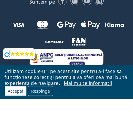
Suntem pe
Opinii
Utilizăm cookie-uri pe acest site pentru a-l face să
funcționeze corect și pentru a vă oferi cea mai bună
experiență de navigare.
Mai multe informații
Acceptă
Respinge
Către Pagina Principală
Mai sus
Lentiamo.ro este deținut și operat de către Lentiamo s.r.o., Republica
Cehă
Aici pentru tine de 18 ani.