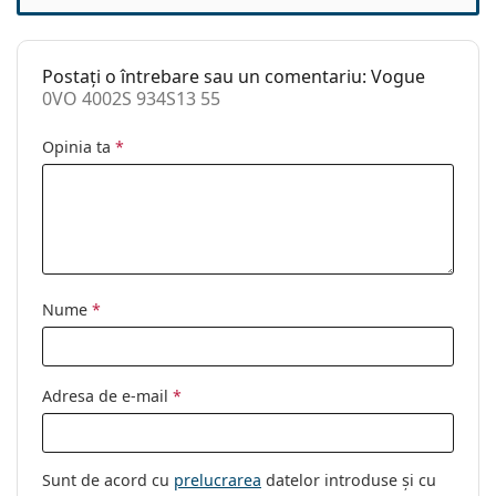
Brand:
Vogue
Utilizare:
Modă
Postați o întrebare sau un comentariu: Vogue
Cod:
0VO 4002S 934S13 55
0VO 4002S 934S13 55
Opinia ta
*
Nume
*
Adresa de e-mail
*
Sunt de acord cu
prelucrarea
datelor introduse și cu