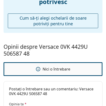
potrivesc
Pernițe reglabile
Nu
pentru nas:
Balama flexibilă:
Nu
Cum să-ţi alegi ochelarii de soare
potriviţi pentru tine
Accesorii
Suport:
Da
Lavetă pentru
Da
curățat:
Opinii despre Versace 0VK 4429U
Altele
506587 48
Sex:
Copii
Categorie:
Ochelari de soare
Nici o întrebare
Brand:
Versace
Utilizare:
Modă
Postați o întrebare sau un comentariu: Versace
Cod:
0VK4429U 506587 48
0VK 4429U 506587 48
Opinia ta
*