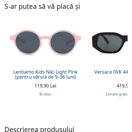
Persol
S-ar putea să vă placă și
Prada
Toate mărcile
Lentiamo Kids Niki Light Pink
Versace 0VK 442
(pentru vârsta de 9–36 luni)
119,90 Lei
419,90 
În stoc
Livrare gratui
Descrierea produsului