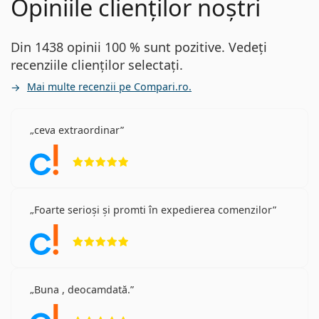
Opiniile clienților noștri
Din 1438 opinii 100 % sunt pozitive. Vedeți
recenziile clienților selectați.
Mai multe recenzii pe Compari.ro.
ceva extraordinar
Opinii 5 din 5
Foarte serioși și promti în expedierea comenzilor
Opinii 5 din 5
Buna , deocamdată.
Opinii 5 din 5