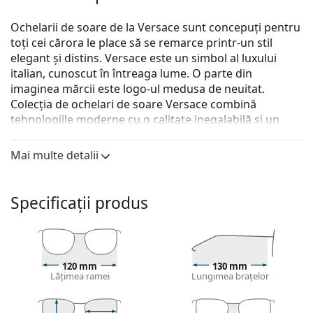
Ochelarii de soare de la Versace sunt concepuți pentru
toți cei cărora le place să se remarce printr-un stil
elegant și distins. Versace este un simbol al luxului
italian, cunoscut în întreaga lume. O parte din
imaginea mărcii este logo-ul medusa de neuitat.
Colecția de ochelari de soare Versace combină
tehnologiile moderne cu o calitate inegalabilă și un
design luxos.
Mai multe detalii
Versace 0VK 4429U 506587 48
sunt ochelari de soare
pentru copii.
Descoperă cum ți se potrivesc acești ochelari de soare
Specificații produs
cu ajutorul funcției Probează virtual ochelari de soare.
Ramă ochelari de soare
Culoarea roșie a ramei se potrivește perfect cu
120 mm
130 mm
tonurile calde ale pielii și părul negru, șaten închis,
Lățimea ramei
Lungimea brațelor
alb sau gri.
Ramele dreptunghiulare de ochelari de soare
sunt